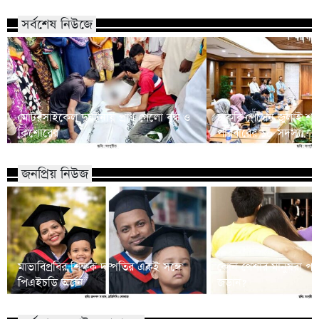
সর্বশেষ নিউজে
মোটরসাইকেল দুর্ঘটনায় প্রাণ গেলো বৃদ্ধ ও
চাকরি পেলেন জুলাই শ
কিশোরের
পরিবারের ১০ সদস্য
জনপ্রিয় নিউজ
মাভাবিপ্রবির শিক্ষক দম্পতির একই সঙ্গে
কোন পেশার মানুষরা পর
পিএইচডি অর্জন
জড়ান?