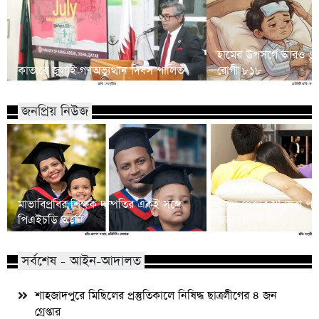
হামের উপসর্গে আরও ৬ শি
কাতারে জুলাই গণঅভ্যুত্থান দিবস পালিত
রোগী ৮১৮
জনপ্রিয় নিউজ
মাভাবিপ্রবির শিক্ষক দম্পতির একই সঙ্গে
কোন পেশার মানুষরা পর
পিএইচডি অর্জন
জড়ান?
সর্বশেষ - আইন-আদালত
শাহজাদপুরে মিছিলের প্রস্তুতিকালে নিষিদ্ধ ছাত্রলীগের ৪ জন
গ্রেপ্তার