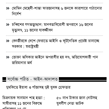
মোমিন মেহেদী-শান্তা ফারজানাসহ ৬ জনকে কারাগারে পাঠানোর
নির্দেশ
চব্বিশের গণঅভ্যুত্থান: মানবতাবিরোধী অপরাধে ১৬ জনের
মৃত্যুদণ্ড, ১১ জনের যাবজ্জীবন
বেনজীরকে দেশে ফেরাতে আইনি ও কূটনৈতিক প্রচেষ্টা চালাচ্ছে
সরকার : স্বরাষ্ট্রমন্ত্রী
ভোক্তা অধিকার আইনে অপরাধীর হয় দণ্ড, অভিযোগকারী পান
জরিমানার অর্থ
সর্বোচ্চ পঠিত - আইন-আদালত
দুমকিতে ইয়াবা ও গাঁজাসহ দুই যুবক গ্রেফতার
চিত্রনায়ক সালমান শাহ হত্যা :
৫০ লাখ টাকার জাল নোটসহ
সামীরাসহ ১১ জনের বিরুদ্ধে
যুবলীগ নেতা আটক