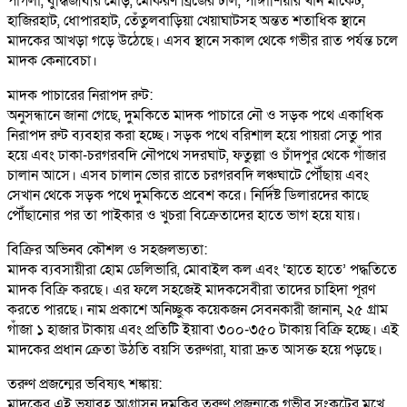
পাগলা, বুদ্ধিজীবীর মোড়, মৌকরণ ব্রিজের ঢাল, পাঙ্গাশিয়ার খান মার্কেট,
হাজিরহাট, ধোপারহাট, তেঁতুলবাড়িয়া খেয়াঘাটসহ অন্তত শতাধিক স্থানে
মাদকের আখড়া গড়ে উঠেছে। এসব স্থানে সকাল থেকে গভীর রাত পর্যন্ত চলে
মাদক কেনাবেচা।
মাদক পাচারের নিরাপদ রুট:
অনুসন্ধানে জানা গেছে, দুমকিতে মাদক পাচারে নৌ ও সড়ক পথে একাধিক
নিরাপদ রুট ব্যবহার করা হচ্ছে। সড়ক পথে বরিশাল হয়ে পায়রা সেতু পার
হয়ে এবং ঢাকা-চরগরবদি নৌপথে সদরঘাট, ফতুল্লা ও চাঁদপুর থেকে গাঁজার
চালান আসে। এসব চালান ভোর রাতে চরগরবদি লঞ্চঘাটে পৌঁছায় এবং
সেখান থেকে সড়ক পথে দুমকিতে প্রবেশ করে। নির্দিষ্ট ডিলারদের কাছে
পৌঁছানোর পর তা পাইকার ও খুচরা বিক্রেতাদের হাতে ভাগ হয়ে যায়।
বিক্রির অভিনব কৌশল ও সহজলভ্যতা:
মাদক ব্যবসায়ীরা হোম ডেলিভারি, মোবাইল কল এবং ‘হাতে হাতে’ পদ্ধতিতে
মাদক বিক্রি করছে। এর ফলে সহজেই মাদকসেবীরা তাদের চাহিদা পূরণ
করতে পারছে। নাম প্রকাশে অনিচ্ছুক কয়েকজন সেবনকারী জানান, ২৫ গ্রাম
গাঁজা ১ হাজার টাকায় এবং প্রতিটি ইয়াবা ৩০০-৩৫০ টাকায় বিক্রি হচ্ছে। এই
মাদকের প্রধান ক্রেতা উঠতি বয়সি তরুণরা, যারা দ্রুত আসক্ত হয়ে পড়ছে।
​তরুণ প্রজন্মের ভবিষ্যৎ শঙ্কায়:
মাদকের এই ভয়াবহ আগ্রাসন দুমকির তরুণ প্রজন্মকে গভীর সংকটের মুখে