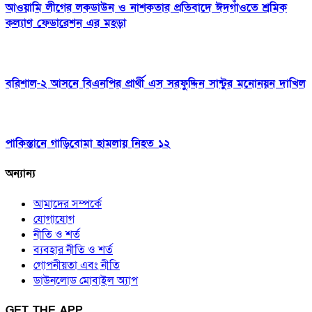
আওয়ামি লীগের লকডাউন ও নাশকতার প্রতিবাদে ঈদগাঁওতে শ্রমিক
কল্যাণ ফেডারেশন এর মহড়া
বরিশাল-২ আসনে বিএনপির প্রার্থী এস সরফুদ্দিন সান্টুর মনোনয়ন দাখিল
পাকিস্তানে গাড়িবোমা হামলায় নিহত ১২
অন্যান্য
আমাদের সম্পর্কে
যোগাযোগ
নীতি ও শর্ত
ব্যবহার নীতি ও শর্ত
গোপনীয়তা এবং নীতি
ডাউনলোড মোবাইল অ্যাপ
GET THE APP