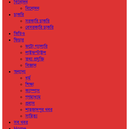
বিনোদন
বিনোদন
চাকরি
সরকারি চাকরি
বেসরকারি চাকরি
ভিডিও
ফিচার
ফটো গ্যালারি
লাইফস্টাইল
তথ্য প্রযুক্তি
বিজ্ঞান
অন্যান্য
ধর্ম
শিক্ষা
ক্যাম্পাস
গণমাধ্যম
প্রবাস
শাহজাদপুর খবর
সাহিত্য
সব খবর
Home