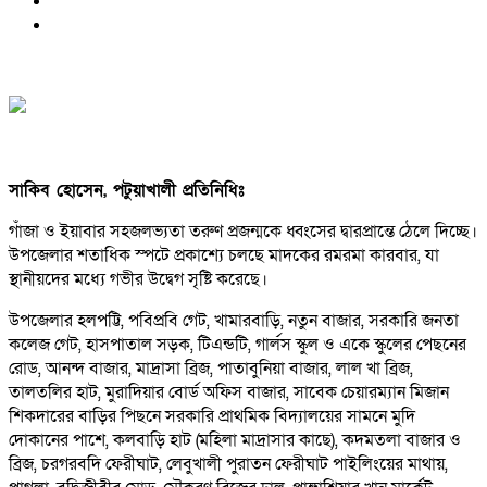
সাকিব হোসেন, পটুয়াখালী প্রতিনিধিঃ
গাঁজা ও ইয়াবার সহজলভ্যতা তরুণ প্রজন্মকে ধ্বংসের দ্বারপ্রান্তে ঠেলে দিচ্ছে।
উপজেলার শতাধিক স্পটে প্রকাশ্যে চলছে মাদকের রমরমা কারবার, যা
স্থানীয়দের মধ্যে গভীর উদ্বেগ সৃষ্টি করেছে।
উপজেলার হলপট্টি, পবিপ্রবি গেট, খামারবাড়ি, নতুন বাজার, সরকারি জনতা
কলেজ গেট, হাসপাতাল সড়ক, টিএন্ডটি, গার্লস স্কুল ও একে স্কুলের পেছনের
রোড, আনন্দ বাজার, মাদ্রাসা ব্রিজ, পাতাবুনিয়া বাজার, লাল খা ব্রিজ,
তালতলির হাট, মুরাদিয়ার বোর্ড অফিস বাজার, সাবেক চেয়ারম্যান মিজান
শিকদারের বাড়ির পিছনে সরকারি প্রাথমিক বিদ্যালয়ের সামনে মুদি
দোকানের পাশে, কলবাড়ি হাট (মহিলা মাদ্রাসার কাছে), কদমতলা বাজার ও
ব্রিজ, চরগরবদি ফেরীঘাট, লেবুখালী পুরাতন ফেরীঘাট পাইলিংয়ের মাথায়,