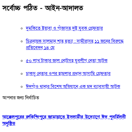
সর্বোচ্চ পঠিত - আইন-আদালত
দুমকিতে ইয়াবা ও গাঁজাসহ দুই যুবক গ্রেফতার
চিত্রনায়ক সালমান শাহ হত্যা : সামীরাসহ ১১ জনের বিরুদ্ধে
প্রতিবেদন ১৪ মে
৫০ লাখ টাকার জাল নোটসহ যুবলীগ নেতা আটক
চাকসু নেতার ওপর হামলার প্রধান আসামি গ্রেফতার
ঈদগাঁও থানার বিশেষ অভিযানে এক মদ ব্যাবসায়ী আটক
আপনার জন্য নির্বাচিত
আক্কেলপুরের রুকিন্দিপুরে জামায়াতে ইসলামীর উদ্যোগে ঈদ পুনর্মিলনী
অনুষ্ঠিত