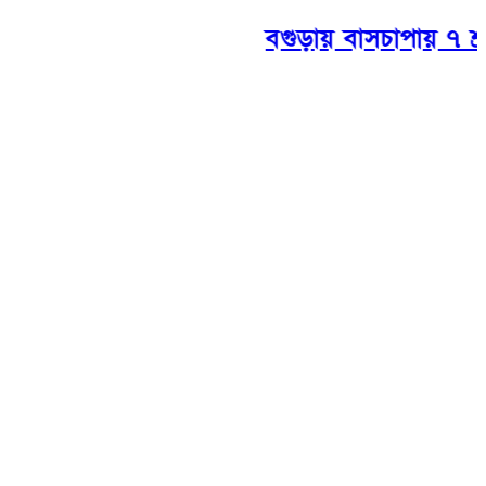
বগুড়ায় বাসচাপায় ৭ শ্র