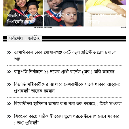
মাভাবিপ্রবির শিক্ষক দম্পতির একই সঙ্গে
কোন পেশার মানুষরা পর
পিএইচডি অর্জন
জড়ান?
সর্বশেষ - জাতীয়
আগামীকাল ঢাকা-গোপালগঞ্জ রুটে বহুল প্রতিক্ষীত রেল চলাচল
শুরু
রাষ্ট্রপতি নির্বাচনে ১১ দলের প্রার্থী কর্নেল (অব.) অলি আহমদ
বিভ্রান্তি সৃষ্টিকারীদের ব্যাপারে দেশবাসীকে সতর্ক থাকার আহ্বান:
প্রধানমন্ত্রী তারেক রহমান
বিরোধীদল হাসিনার ভাষায় কথা বলা শুরু করেছে : মির্জা ফখরুল
শিশুদের কাছে সঠিক ইতিহাস তুলে ধরতে উদ্যোগ নেবে সরকার
: তথ্য প্রতিমন্ত্রী