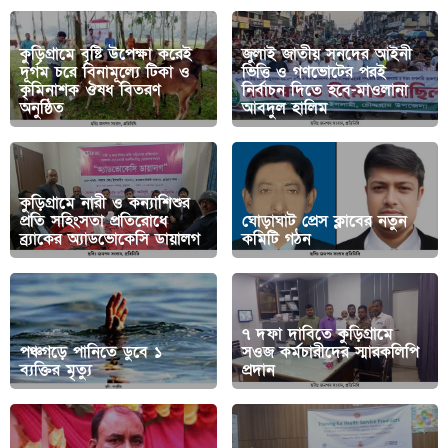
কুড়িগ্রামে বৃষ্টি উপেক্ষা করেই
জুলাই জাতীয় সনদের আইনী
দূর্গম চরে বিনামূল্যে টিকা ও
ভিত্তি ও গণভোটের পরই
কৃমিনাশক ঔষধ বিতরণ
নির্বাচন দিতে হবে-মাওলানা
অনুষ্ঠিত
আবদুল হালিম
কুড়িগ্রামে নারী ও কন্যাশিশুর
প্রতি সহিংসতা প্রতিরোধে
ঘোড়াঘাট প্রেস ক্লাবের নতুন
ব্র্যাকের অ্যাডভোকেসি ডায়ালগ
কমিটি গঠন
৭ দফা দাবিতে কুড়িগ্রামে
পঞ্চগড়ে পানিতে ডুবে ১
সওজ কর্মচারীদের স্মারকলিপি
ব্যক্তির মৃত্যু
প্রদান