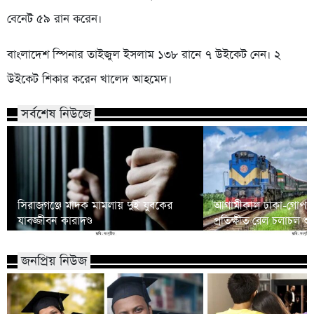
বেনেট ৫৯ রান করেন।
বাংলাদেশ স্পিনার তাইজুল ইসলাম ১৩৮ রানে ৭ উইকেট নেন। ২
উইকেট শিকার করেন খালেদ আহমেদ।
সর্বশেষ নিউজে
সিরাজগঞ্জে মাদক মামলায় দুই যুবকের
আগামীকাল ঢাকা-গোপালগ
যাবজ্জীবন কারাদণ্ড
প্রতিক্ষীত রেল চলাচল শু
জনপ্রিয় নিউজ