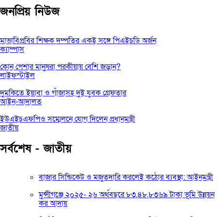
জনপ্রিয় নিউজ
মাভাবিপ্রবির শিক্ষক দম্পতির একই সঙ্গে পিএইচডি অর্জন
ক্যাম্পাস
কোন পেশার মানুষরা পরকীয়ায় বেশি জড়ান?
লাইফস্টাইল
দুমকিতে ইয়াবা ও গাঁজাসহ দুই যুবক গ্রেফতার
আইন-আদালত
ইউএইচএফপিও সম্মেলনে যোগ দিলেন প্রধানমন্ত্রী
জাতীয়
সর্বশেষ - জাতীয়
বাজার সিন্ডিকেট ও মজুতদারি করলেই কঠোর ব্যবস্থা: আইনমন্ত্রী
মুন্সীগঞ্জে ২০২৫- ২৬ অর্থবছরে ৮৩,৪৮,৮৩৬৯ টাকা ভূমি উন্নয়ন
কর আদায়