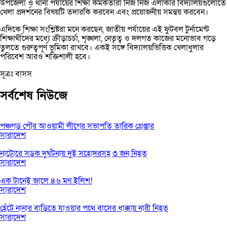
উপজেলা ও থানা পর্যায়ের শিক্ষা কর্মকর্তারা নিজ নিজ এলাকার বিদ্যালয়গুলোতে
খেলা প্রদর্শনের বিষয়টি তদারকি করবেন এবং প্রয়োজনীয় সমন্বয় করবেন।
এদিকে শিক্ষা সংশ্লিষ্টরা মনে করছেন, জাতীয় পর্যায়ের এই ফুটবল টুর্নামেন্ট
শিক্ষার্থীদের মধ্যে ক্রীড়াচর্চা, শৃঙ্খলা, নেতৃত্ব ও দলগত কাজের মনোভাব গড়ে
তুলতে গুরুত্বপূর্ণ ভূমিকা রাখবে। একই সঙ্গে বিদ্যালয়ভিত্তিক খেলাধুলার
পরিবেশ আরও শক্তিশালী হবে।
সূত্রঃ বাসস
সর্বশেষ নিউজে
পঞ্চগড় পৌর আওয়ামী লীগের সভাপতি তারিক গ্রেপ্তার
সারাদেশ
নাটোরে সড়ক দুর্ঘটনায় দুই সহোদরসহ ৩ জন নিহত
সারাদেশ
এক টানেই জালে ৪৬ মণ ইলিশ!
সারাদেশ
হেঁটে নানার বাড়িতে যাওয়ার পথে বাসের ধাক্কায় নারী নিহত
সারাদেশ