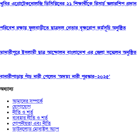
খুবির এগ্রোটেকনোলজি ডিসিপ্লিনের ২১ শিক্ষার্থীকে রিসার্চ স্কলারশিপ প্রদান
পরিবেশ রক্ষায় ফুলবাড়ীতে ছাত্রদল নেতার বৃক্ষরোপ কর্মসূচি অনুষ্ঠিত
মাদারীপুরে ইসলামী ছাত্র আন্দোলন বাংলাদেশ এর জেলা সম্মেলন অনুষ্ঠিত
বানারীপাড়ায় পাঁচ নারী পেলেন ‘অদম্য নারী পুরস্কার–২০২৫’
অন্যান্য
আমাদের সম্পর্কে
যোগাযোগ
নীতি ও শর্ত
ব্যবহার নীতি ও শর্ত
গোপনীয়তা এবং নীতি
ডাউনলোড মোবাইল অ্যাপ