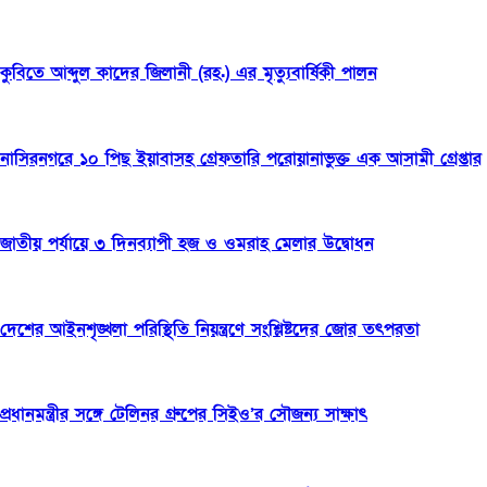
কুবিতে আব্দুল কাদের জিলানী (রহ.) এর মৃত্যুবার্ষিকী পালন
নাসিরনগরে ১০ পিছ ইয়াবাসহ গ্রেফতারি পরোয়ানাভুক্ত এক আসামী গ্রেপ্তার
জাতীয় পর্যায়ে ৩ দিনব্যাপী হজ ও ওমরাহ মেলার উদ্বোধন
দেশের আইনশৃঙ্খলা পরিস্থিতি নিয়ন্ত্রণে সংশ্লিষ্টদের জোর তৎপরতা
প্রধানমন্ত্রীর সঙ্গে টেলিনর গ্রুপের সিইও’র সৌজন্য সাক্ষাৎ