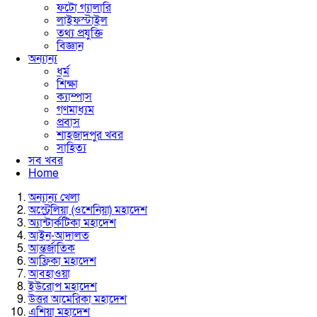
ফটো গ্যালারি
লাইফস্টাইল
তথ্য প্রযুক্তি
বিজ্ঞান
অন্যান্য
ধর্ম
শিক্ষা
ক্যাম্পাস
গণমাধ্যম
প্রবাস
শাহজাদপুর খবর
সাহিত্য
সব খবর
Home
অন্যান্য খেলা
অস্ট্রেলিয়া (ওশেনিয়া) মহাদেশ
অ্যান্টার্কটিকা মহাদেশ
আইন-আদালত
আন্তর্জাতিক
আফ্রিকা মহাদেশ
আবহাওয়া
ইউরোপ মহাদেশ
উত্তর আমেরিকা মহাদেশ
এশিয়া মহাদেশ