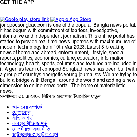
GET THE APP
jonopodsongbad.com is one of the popular Bangla news portal.
It has begun with commitment of fearless, investigative,
informative and independent journalism. This online portal has
started to provide real time news updates with maximum use of
modern technology from 10th Mar 2023. Latest & breaking
news of home and abroad, entertainment, lifestyle, special
reports, politics, economics, culture, education, information
technology, health, sports, columns and features are included in
it. A genius team of Jonopod Songbad news has been built with
a group of countrys energetic young journalists. We are trying to
build a bridge with Bengali around the world and adding a new
dimension to online news portal. The home of materialistic
news.
সম্পাদকঃ এম এ জাফর লিটন ও প্রকাশক: ইয়াসমিন খাতুন
আমাদের সম্পর্কে
যোগাযোগ
নীতি ও শর্ত
ব্যবহার নীতি ও শর্ত
গোপনীয়তা এবং নীতি
ডাউনলোড মোবাইল অ্যাপ