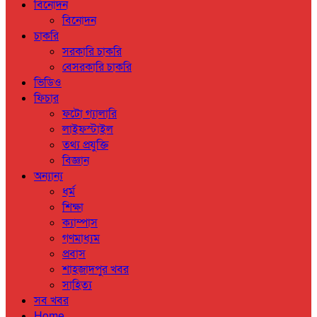
বিনোদন
বিনোদন
চাকরি
সরকারি চাকরি
বেসরকারি চাকরি
ভিডিও
ফিচার
ফটো গ্যালারি
লাইফস্টাইল
তথ্য প্রযুক্তি
বিজ্ঞান
অন্যান্য
ধর্ম
শিক্ষা
ক্যাম্পাস
গণমাধ্যম
প্রবাস
শাহজাদপুর খবর
সাহিত্য
সব খবর
Home