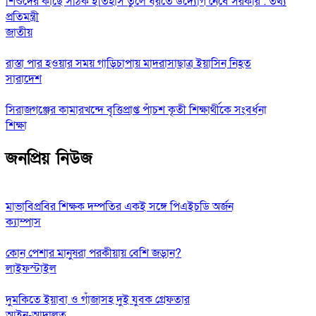
শিশুদের কাছে সঠিক ইতিহাস তুলে ধরতে উদ্যোগ নেবে সরকার : তথ্য
প্রতিমন্ত্রী
জাতীয়
রাস্তা পার হওয়ার সময় গাড়িচাপায় মাদরাসাছাত্র ইয়াসিন নিহত
সারাদেশ
সিরাজগঞ্জের কামারখন্দে বৃত্তিপ্রাপ্ত পাঁচশ কৃতী শিক্ষার্থীকে সংবর্ধনা
শিক্ষা
জনপ্রিয় নিউজ
মাভাবিপ্রবির শিক্ষক দম্পতির একই সঙ্গে পিএইচডি অর্জন
ক্যাম্পাস
কোন পেশার মানুষরা পরকীয়ায় বেশি জড়ান?
লাইফস্টাইল
দুমকিতে ইয়াবা ও গাঁজাসহ দুই যুবক গ্রেফতার
আইন-আদালত