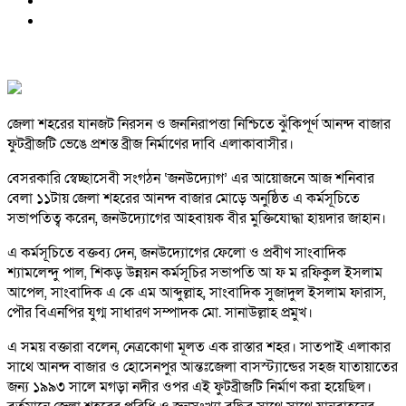
জেলা শহরের যানজট নিরসন ও জননিরাপত্তা নিশ্চিতে ঝুঁকিপূর্ণ আনন্দ বাজার
ফুটব্রীজটি ভেঙে প্রশস্ত ব্রীজ নির্মাণের দাবি এলাকাবাসীর।
বেসরকারি স্বেচ্ছাসেবী সংগঠন ‘জনউদ্যোগ’ এর আয়োজনে আজ শনিবার
বেলা ১১টায় জেলা শহরের আনন্দ বাজার মোড়ে অনুষ্ঠিত এ কর্মসূচিতে
সভাপতিত্ব করেন, জনউদ্যোগের আহবায়ক বীর মুক্তিযোদ্ধা হায়দার জাহান।
এ কর্মসূচিতে বক্তব্য দেন, জনউদ্যোগের ফেলো ও প্রবীণ সাংবাদিক
শ্যামলেন্দু পাল, শিকড় উন্নয়ন কর্মসূচির সভাপতি আ ফ ম রফিকুল ইসলাম
আপেল, সাংবাদিক এ কে এম আব্দুল্লাহ, সাংবাদিক সুজাদুল ইসলাম ফারাস,
পৌর বিএনপির যুগ্ম সাধারণ সম্পাদক মো. সানাউল্লাহ প্রমুখ।
এ সময় বক্তারা বলেন, নেত্রকোণা মূলত এক রাস্তার শহর। সাতপাই এলাকার
সাথে আনন্দ বাজার ও হোসেনপুর আন্তঃজেলা বাসস্ট্যান্ডের সহজ যাতায়াতের
জন্য ১৯৯৩ সালে মগড়া নদীর ওপর এই ফুটব্রীজটি নির্মাণ করা হয়েছিল।