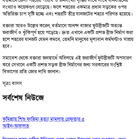
বর্তমানে জেলা শহরের পরিধি ও জনসংখ্যা বৃদ্ধির সাথে সাথে যানবাহনের
সংখ্যাও কয়েকগুণ বেড়েছে। ফলে শহরের একমাত্র প্রধান সড়কের ওপর
অতিরিক্ত চাপ সৃষ্টি হচ্ছে এবং শহরটি তীব্র যানজটের শহরে পরিণত হয়েছে।
বক্তারা আরও উল্লেখ করেন, বর্তমানে আনন্দ বাজার ফুটব্রীজটি অত্যন্ত
জরাজীর্ণ ও ঝুঁকিপূর্ণ হয়ে পড়েছে। দ্রুত এখানে একটি প্রশস্ত ব্রীজ নির্মাণ করা
হলে শহরের যানজট যেমন কমবে, তেমনি মানুষের মূল্যবান কর্মঘণ্টাও সাশ্রয়
হবে।
সমাবেশ থেকে বক্তারা জনস্বার্থে অবিলম্বে এই জরাজীর্ণ ফুটব্রীজটি অপসারণ
করে সেখানে একটি প্রশস্ত সড়ক ব্রীজ নির্মাণের জন্য সরকারের সংশ্লিষ্ট
বিভাগের প্রতি জোর দাবি জানান।
সূত্রঃ বাসস
সর্বশেষ নিউজে
কুমিল্লায় শিশু ফাহিমা হত্যা মামলায় গ্রেফতার ৫
আইন-আদালত