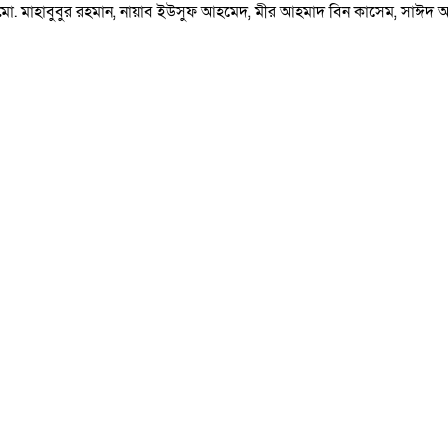
 মো. মাহাবুবুর রহমান, নায়াব ইউসুফ আহমেদ, মীর আহমাদ বিন কাসেম, সাঈদ আ