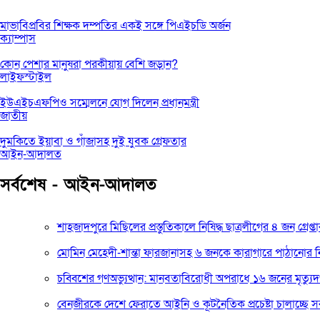
মাভাবিপ্রবির শিক্ষক দম্পতির একই সঙ্গে পিএইচডি অর্জন
ক্যাম্পাস
কোন পেশার মানুষরা পরকীয়ায় বেশি জড়ান?
লাইফস্টাইল
ইউএইচএফপিও সম্মেলনে যোগ দিলেন প্রধানমন্ত্রী
জাতীয়
দুমকিতে ইয়াবা ও গাঁজাসহ দুই যুবক গ্রেফতার
আইন-আদালত
সর্বশেষ - আইন-আদালত
শাহজাদপুরে মিছিলের প্রস্তুতিকালে নিষিদ্ধ ছাত্রলীগের ৪ জন গ্রেপ্ত
মোমিন মেহেদী-শান্তা ফারজানাসহ ৬ জনকে কারাগারে পাঠানোর নি
চব্বিশের গণঅভ্যুত্থান: মানবতাবিরোধী অপরাধে ১৬ জনের মৃত্যুদ
বেনজীরকে দেশে ফেরাতে আইনি ও কূটনৈতিক প্রচেষ্টা চালাচ্ছে সরকার : 