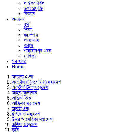
লাইফস্টাইল
তথ্য প্রযুক্তি
বিজ্ঞান
অন্যান্য
ধর্ম
শিক্ষা
ক্যাম্পাস
গণমাধ্যম
প্রবাস
শাহজাদপুর খবর
সাহিত্য
সব খবর
Home
অন্যান্য খেলা
অস্ট্রেলিয়া (ওশেনিয়া) মহাদেশ
অ্যান্টার্কটিকা মহাদেশ
আইন-আদালত
আন্তর্জাতিক
আফ্রিকা মহাদেশ
আবহাওয়া
ইউরোপ মহাদেশ
উত্তর আমেরিকা মহাদেশ
এশিয়া মহাদেশ
কৃষি