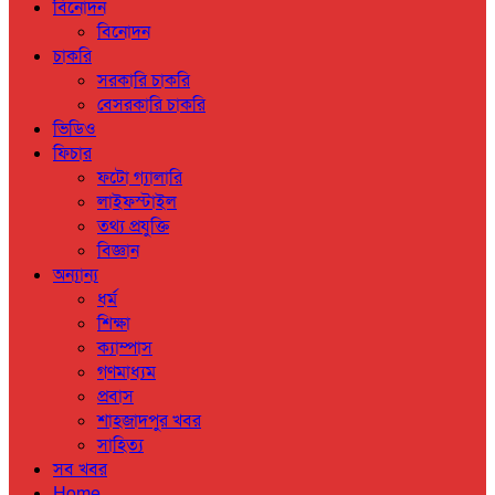
বিনোদন
বিনোদন
চাকরি
সরকারি চাকরি
বেসরকারি চাকরি
ভিডিও
ফিচার
ফটো গ্যালারি
লাইফস্টাইল
তথ্য প্রযুক্তি
বিজ্ঞান
অন্যান্য
ধর্ম
শিক্ষা
ক্যাম্পাস
গণমাধ্যম
প্রবাস
শাহজাদপুর খবর
সাহিত্য
সব খবর
Home