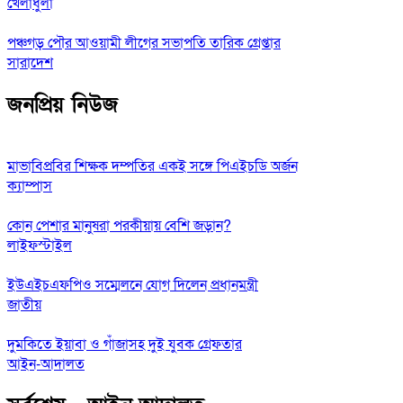
খেলাধুলা
পঞ্চগড় পৌর আওয়ামী লীগের সভাপতি তারিক গ্রেপ্তার
সারাদেশ
জনপ্রিয় নিউজ
মাভাবিপ্রবির শিক্ষক দম্পতির একই সঙ্গে পিএইচডি অর্জন
ক্যাম্পাস
কোন পেশার মানুষরা পরকীয়ায় বেশি জড়ান?
লাইফস্টাইল
ইউএইচএফপিও সম্মেলনে যোগ দিলেন প্রধানমন্ত্রী
জাতীয়
দুমকিতে ইয়াবা ও গাঁজাসহ দুই যুবক গ্রেফতার
আইন-আদালত