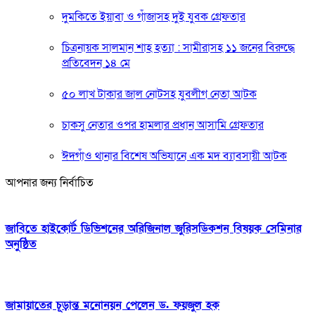
দুমকিতে ইয়াবা ও গাঁজাসহ দুই যুবক গ্রেফতার
চিত্রনায়ক সালমান শাহ হত্যা : সামীরাসহ ১১ জনের বিরুদ্ধে
প্রতিবেদন ১৪ মে
৫০ লাখ টাকার জাল নোটসহ যুবলীগ নেতা আটক
চাকসু নেতার ওপর হামলার প্রধান আসামি গ্রেফতার
ঈদগাঁও থানার বিশেষ অভিযানে এক মদ ব্যাবসায়ী আটক
আপনার জন্য নির্বাচিত
জাবিতে হাইকোর্ট ডিভিশনের অরিজিনাল জুরিসডিকশন বিষয়ক সেমিনার
অনুষ্ঠিত
জামায়াতের চূড়ান্ত মনোনয়ন পেলেন ড. ফয়জুল হক