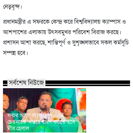
নেতৃবৃন্দ।
প্রধানমন্ত্রীর এ সফরকে কেন্দ্র করে বিশ্ববিদ্যালয় ক্যাম্পাস ও
আশপাশের এলাকায় উৎসবমুখর পরিবেশ বিরাজ করছে।
প্রশাসন আশা করছে, শান্তিপূর্ণ ও সুশৃঙ্খলভাবে সকল কর্মসূচি
সম্পন্ন হবে।
সর্বশেষ নিউজে
সবার আগে বাংলাদেশ— এই
চেতনাকে অন্তরে ধারণ করতে হবে :
সৌদি, তুরস্ক ও পাকিস
মীর হেলাল
প্রতিরক্ষা চুক্তি সই 