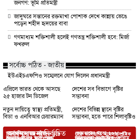
জনগণ: ভূমি প্রতিমন্ত্রী
জাদুঘরে সন্তানের রক্তমাখা পোশাক দেখে কান্নায় ভেঙে
পড়েন শহীদ হৃদয়ের বাবা
গণমাধ্যম শক্তিশালী হলেই গণতন্ত্র শক্তিশালী হবে: মির্জা
ফখরুল
সর্বোচ্চ পঠিত - জাতীয়
ইউএইচএফপিও সম্মেলনে যোগ দিলেন প্রধানমন্ত্রী
এপ্রিলে ভারত থেকে আসছে
দেশের সব বিভাগে বৃষ্টির
২৫ হাজার টন ডিজেল
সম্ভাবনা
নতুন দায়িত্বে স্বাস্থ্য প্রতিমন্ত্রী,
দেশের বিভিন্ন স্থানে বৃষ্টির
বিডা ও এনবিআর চেয়ারম্যান
সম্ভাবনা, হতে পারে শিলাবৃষ্টিও
আপনার জন্য নির্বাচিত
আমতলিতে স্বপ্ন ছোঁয়া
প্রথমবারের মতো ২০২৬-২৭
নওগাঁয় বালতির পানিতে ডুবে
চেক জালিয়াতি মামলায় শ্রমিক
ঈদগাঁহ গ্রামার স্কুলে পঞ্চম
নাসিরনগর সাংবাদিক ফোরাম
স্বেচ্ছাসেবী যুব সংগঠনের
শিক্ষাবর্ষে আরবী বিভাগে