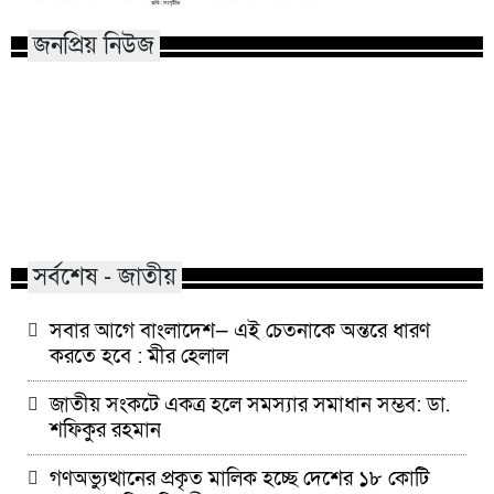
জনপ্রিয় নিউজ
মাভাবিপ্রবির শিক্ষক দম্পতির একই
কোন পেশার মানুষরা
সঙ্গে পিএইচডি অর্জন
জড়ান?
সর্বশেষ - জাতীয়
সবার আগে বাংলাদেশ— এই চেতনাকে অন্তরে ধারণ
করতে হবে : মীর হেলাল
জাতীয় সংকটে একত্র হলে সমস্যার সমাধান সম্ভব: ডা.
শফিকুর রহমান
গণঅভ্যুত্থানের প্রকৃত মালিক হচ্ছে দেশের ১৮ কোটি