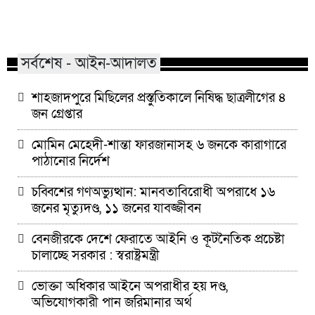
মাভাবিপ্রবির শিক্ষক দম্পতির একই
কোন পেশার মানুষরা
সঙ্গে পিএইচডি অর্জন
জড়ান?
সর্বশেষ - আইন-আদালত
শাহজাদপুরে মিছিলের প্রস্তুতিকালে নিষিদ্ধ ছাত্রলীগের ৪
জন গ্রেপ্তার
মোমিন মেহেদী-শান্তা ফারজানাসহ ৬ জনকে কারাগারে
পাঠানোর নির্দেশ
চব্বিশের গণঅভ্যুত্থান: মানবতাবিরোধী অপরাধে ১৬
জনের মৃত্যুদণ্ড, ১১ জনের যাবজ্জীবন
বেনজীরকে দেশে ফেরাতে আইনি ও কূটনৈতিক প্রচেষ্টা
চালাচ্ছে সরকার : স্বরাষ্ট্রমন্ত্রী
ভোক্তা অধিকার আইনে অপরাধীর হয় দণ্ড,
অভিযোগকারী পান জরিমানার অর্থ