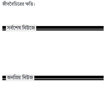
জীববৈচিত্রের ক্ষতি।
সর্বশেষ নিউজে
হামের উপসর্গে আরও ৩ জন শিশু
নারায়ণগঞ্জে গ্যাস 
মৃত্যু
একই পরিবারের দগ্ধ
জনপ্রিয় নিউজ