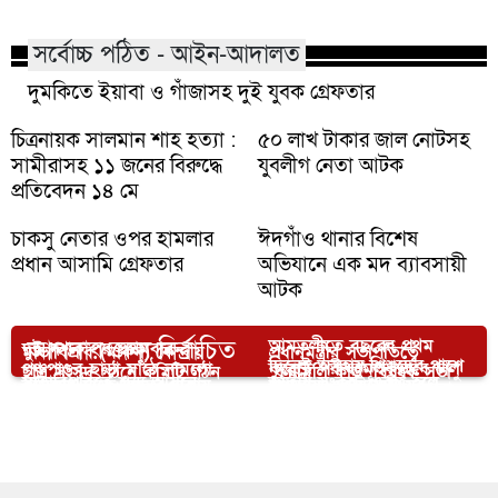
সর্বোচ্চ পঠিত - আইন-আদালত
দুমকিতে ইয়াবা ও গাঁজাসহ দুই যুবক গ্রেফতার
চিত্রনায়ক সালমান শাহ হত্যা :
৫০ লাখ টাকার জাল নোটসহ
সামীরাসহ ১১ জনের বিরুদ্ধে
যুবলীগ নেতা আটক
প্রতিবেদন ১৪ মে
চাকসু নেতার ওপর হামলার
ঈদগাঁও থানার বিশেষ
প্রধান আসামি গ্রেফতার
অভিযানে এক মদ ব্যাবসায়ী
আটক
আপনার জন্য নির্বাচিত
আমতলীতে বছরের প্রথম
দুই দশক পর প্রথমবার
মাভাবিপ্রবি (মাকসু) কেন্দ্রীয়
প্রধানমন্ত্রীর সভাপতিত্বে
দিনেই অসহায় শিশুদের পাশে
পঞ্চপাণ্ডব ছাড়া মাঠে নামলো
কুয়েটে পরীক্ষামূলকভাবে চালু
ছাত্র সংসদ গঠনে কমিটি গঠন
‘ফ্যামিলি কার্ড’ বিষয়ক সভা
মাভাবিপ্রবিতে শূন্য আসনে
জাতীয় সংকটে একত্র হলে
কুমিল্লায় ট্রাকে বাসের ধাক্কায়
স্বপ্নছোঁয়া স্বেচ্ছাসেবী যুব
বাংলাদেশ ওয়ানডে দল
হয়েছে চা-কফি ভেন্ডিং সেবা
দেশের বিভিন্ন স্থানে মৃদু
ভর্তির সাক্ষাৎকারের বিজ্ঞপ্তি
সমস্যার সমাধান সম্ভব: ডা.
নিহত ১
সংগঠন
কক্সবাজারে রামুতে অটো
তাপপ্রবাহ অব্যাহত থাকার
প্রকাশ
শফিকুর রহমান
চালককে জবাই করে হত্যা
সম্ভাবনা