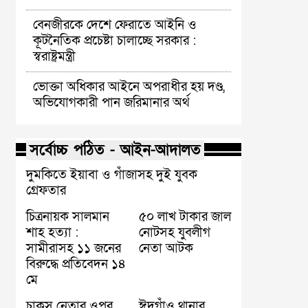
বেনজীরকে দেশে ফেরাতে আইনি ও
কূটনৈতিক প্রচেষ্টা চালাচ্ছে সরকার :
স্বরাষ্ট্রমন্ত্রী
ভোক্তা অধিকার আইনে অপরাধীর হয় দণ্ড,
অভিযোগকারী পান জরিমানার অর্থ
সর্বোচ্চ পঠিত - আইন-আদালত
দুমকিতে ইয়াবা ও গাঁজাসহ দুই যুবক
গ্রেফতার
চিত্রনায়ক সালমান
৫০ লাখ টাকার জাল
শাহ হত্যা :
নোটসহ যুবলীগ
সামীরাসহ ১১ জনের
নেতা আটক
বিরুদ্ধে প্রতিবেদন ১৪
মে
চাকসু নেতার ওপর
ঈদগাঁও থানার