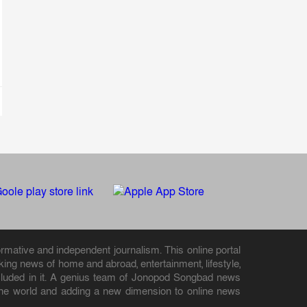
rmative and independent journalism. This online portal
ng news of home and abroad, entertainment, lifestyle,
 included in it. A genius team of Jonopod Songbad news
d the world and adding a new dimension to online news