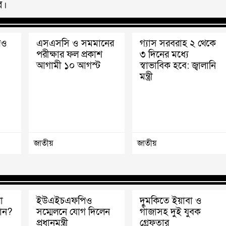
ে।
রও
এসএসসি ও সমমানের
গ্যাস সরবরাহ ২ থেকে
পরীক্ষার ফল প্রকাশ
৩ দিনের মধ্যে
আগামী ১০ আগস্ট
স্বাভাবিক হবে: জ্বালানি
মন্ত্রী
জাতীয়
জাতীয়
া
ইউএইচএফপিও
দুমকিতে ইয়াবা ও
ান?
সম্মেলনে যোগ দিলেন
গাঁজাসহ দুই যুবক
প্রধানমন্ত্রী
গ্রেফতার