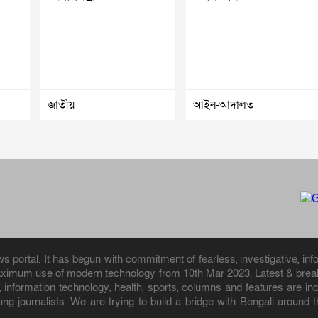
জাতীয়
আইন-আদালত
portal. It has begun with commitment of fearless, investigative, info
aximum use of modern technology from 10th Mar 2023. Latest & breaki
ion, information technology, health, sports, columns and features are
ung journalists. We are trying to build a bridge with Bengali aroun