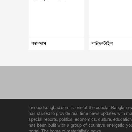
ক্যাম্পাস
লাইফস্টাইল
jonopodsongbad.com is one of the popular Bangla news 
has started to provide real time news updates with m
special reports, politics, economics, culture, educat
has been built with a group of countrys energetic yo
portal. The home of materialistic news.