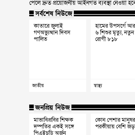
পেলে দ্রুত প্রয়োজনীয় আইনগত ব্যবস্থা নেওয়া হব
সর্বশেষ নিউজে
কাতারে জুলাই
হামের উপসর্গে আ
গণঅভ্যুত্থান দিবস
৬ শিশুর মৃত্যু, নতুন
পালিত
রোগী ৮১৮
জাতীয়
স্বাস্থ্য
জনপ্রিয় নিউজ
মাভাবিপ্রবির শিক্ষক
কোন পেশার মানুষর
দম্পতির একই সঙ্গে
পরকীয়ায় বেশি জড়
পিএইচডি অর্জন