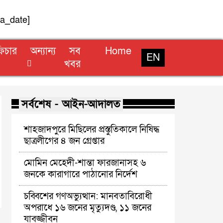
la_date]
িচার
অন্যান্য
সব
Home
EN
খবর
সর্বশেষ - আইন-আদালত
শাহজাদপুরে মিছিলের প্রস্তুতিকালে নিষিদ্ধ
ছাত্রলীগের ৪ জন গ্রেপ্তার
মোমিন মেহেদী-শান্তা ফারজানাসহ ৬
জনকে কারাগারে পাঠানোর নির্দেশ
চব্বিশের গণঅভ্যুত্থান: মানবতাবিরোধী
অপরাধে ১৬ জনের মৃত্যুদণ্ড, ১১ জনের
যাবজ্জীবন