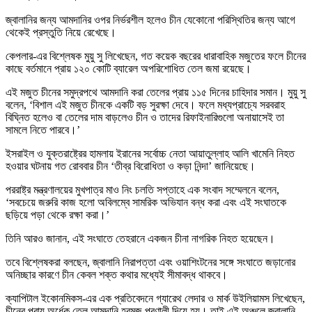
জ্বালানির জন্য আমদানির ওপর নির্ভরশীল হলেও চীন যেকোনো পরিস্থিতির জন্য আগে
থেকেই প্রস্তুতি নিয়ে রেখেছে।
কেপলার-এর বিশ্লেষক মুয়ু সু লিখেছেন, গত কয়েক বছরের ধারাবাহিক মজুতের ফলে চীনের
কাছে বর্তমানে প্রায় ১২০ কোটি ব্যারেল অপরিশোধিত তেল জমা রয়েছে।
এই মজুত চীনের সমুদ্রপথে আমদানি করা তেলের প্রায় ১১৫ দিনের চাহিদার সমান। মুয়ু সু
বলেন, ‘বিশাল এই মজুত চীনকে একটি বড় সুরক্ষা দেবে। ফলে মধ্যপ্রাচ্যে সরবরাহ
বিঘ্নিত হলেও বা তেলের দাম বাড়লেও চীন ও তাদের রিফাইনারিগুলো অনায়াসেই তা
সামলে নিতে পারবে।’
ইসরাইল ও যুক্তরাষ্ট্রের হামলায় ইরানের সর্বোচ্চ নেতা আয়াতুল্লাহ আলি খামেনি নিহত
হওয়ার ঘটনায় গত রোববার চীন ‘তীব্র বিরোধিতা ও কড়া নিন্দা’ জানিয়েছে।
পররাষ্ট্র মন্ত্রণালয়ের মুখপাত্র মাও নিং চলতি সপ্তাহে এক সংবাদ সম্মেলনে বলেন,
‘সবচেয়ে জরুরি কাজ হলো অবিলম্বে সামরিক অভিযান বন্ধ করা এবং এই সংঘাতকে
ছড়িয়ে পড়া থেকে রক্ষা করা।’
তিনি আরও জানান, এই সংঘাতে তেহরানে একজন চীনা নাগরিক নিহত হয়েছেন।
তবে বিশ্লেষকরা বলছেন, জ্বালানি নিরাপত্তা এবং ওয়াশিংটনের সঙ্গে সংঘাতে জড়ানোর
অনিচ্ছার কারণে চীন কেবল শক্ত কথার মধ্যেই সীমাবদ্ধ থাকবে।
ক্যাপিটাল ইকোনমিকস-এর এক প্রতিবেদনে গ্যারেথ লেদার ও মার্ক উইলিয়ামস লিখেছেন,
চীনের প্রায় অর্ধেক তেল আমদানি হরমুজ প্রণালী দিয়ে হয়। তাই এই অঞ্চলে জ্বালানি