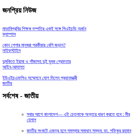
জনপ্রিয় নিউজ
মাভাবিপ্রবির শিক্ষক দম্পতির একই সঙ্গে পিএইচডি অর্জন
ক্যাম্পাস
কোন পেশার মানুষরা পরকীয়ায় বেশি জড়ান?
লাইফস্টাইল
দুমকিতে ইয়াবা ও গাঁজাসহ দুই যুবক গ্রেফতার
আইন-আদালত
ইউএইচএফপিও সম্মেলনে যোগ দিলেন প্রধানমন্ত্রী
জাতীয়
সর্বশেষ - জাতীয়
সবার আগে বাংলাদেশ— এই চেতনাকে অন্তরে ধারণ করতে হবে : মীর
হেলাল
জাতীয় সংকটে একত্র হলে সমস্যার সমাধান সম্ভব: ডা. শফিকুর রহমান