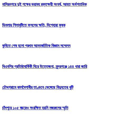
নাসিরনগরে দুই পক্ষের ভয়াবহ রক্তক্ষয়ী সংঘর্ষ, আহত অর্ধশতাধিক
ডিমলায় শিলাবৃষ্টিতে ফসলের ক্ষতি, দিশেহারা কৃষক
‎কুবিতে শেষ হলো প্রথম আন্তর্জাতিক বিজ্ঞান সম্মেলন
বিএনপির প্রতিষ্ঠাবার্ষিকী ঘিরে উত্তেজনা, সুন্দরগঞ্জে ১৪৪ ধারা জারি
চৌদ্দগ্রামে কালবৈশাখীর তাণ্ডবে ভেঙ্গেছে বিদ্যুতের খুটি
চাঁদপুরে ১০৫ বছরেও সংরক্ষিত হয়নি নজরুলের স্মৃতি