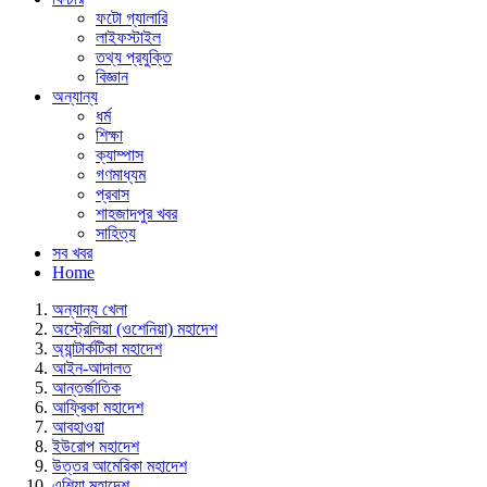
ফটো গ্যালারি
লাইফস্টাইল
তথ্য প্রযুক্তি
বিজ্ঞান
অন্যান্য
ধর্ম
শিক্ষা
ক্যাম্পাস
গণমাধ্যম
প্রবাস
শাহজাদপুর খবর
সাহিত্য
সব খবর
Home
অন্যান্য খেলা
অস্ট্রেলিয়া (ওশেনিয়া) মহাদেশ
অ্যান্টার্কটিকা মহাদেশ
আইন-আদালত
আন্তর্জাতিক
আফ্রিকা মহাদেশ
আবহাওয়া
ইউরোপ মহাদেশ
উত্তর আমেরিকা মহাদেশ
এশিয়া মহাদেশ