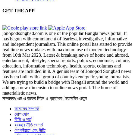
GET THE APP
jonopodsongbad.com is one of the popular Bangla news portal. It
has begun with commitment of fearless, investigative, informative
and independent journalism. This online portal has started to provide
real time news updates with maximum use of modern technology
from 10th Mar 2023. Latest & breaking news of home and abroad,
entertainment, lifestyle, special reports, politics, economics, culture,
education, information technology, health, sports, columns and
features are included in it. A genius team of Jonopod Songbad news
has been built with a group of countrys energetic young journalists.
We are trying to build a bridge with Bengali around the world and
adding a new dimension to online news portal. The home of
materialistic news.
সম্পাদকঃ এম এ জাফর লিটন ও প্রকাশক: ইয়াসমিন খাতুন
আমাদের সম্পর্কে
যোগাযোগ
নীতি ও শর্ত
ব্যবহার নীতি ও শর্ত
গোপনীয়তা এবং নীতি