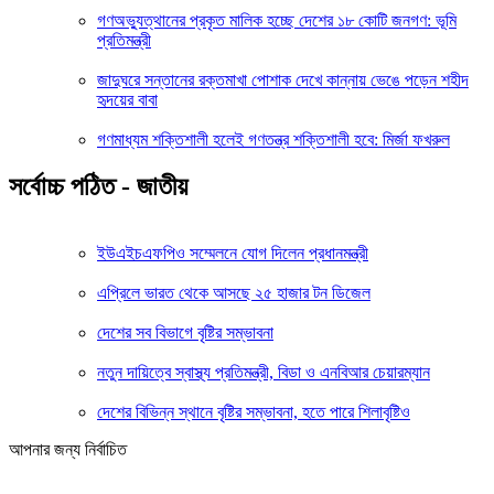
গণঅভ্যুত্থানের প্রকৃত মালিক হচ্ছে দেশের ১৮ কোটি জনগণ: ভূমি
প্রতিমন্ত্রী
জাদুঘরে সন্তানের রক্তমাখা পোশাক দেখে কান্নায় ভেঙে পড়েন শহীদ
হৃদয়ের বাবা
গণমাধ্যম শক্তিশালী হলেই গণতন্ত্র শক্তিশালী হবে: মির্জা ফখরুল
সর্বোচ্চ পঠিত - জাতীয়
ইউএইচএফপিও সম্মেলনে যোগ দিলেন প্রধানমন্ত্রী
এপ্রিলে ভারত থেকে আসছে ২৫ হাজার টন ডিজেল
দেশের সব বিভাগে বৃষ্টির সম্ভাবনা
নতুন দায়িত্বে স্বাস্থ্য প্রতিমন্ত্রী, বিডা ও এনবিআর চেয়ারম্যান
দেশের বিভিন্ন স্থানে বৃষ্টির সম্ভাবনা, হতে পারে শিলাবৃষ্টিও
আপনার জন্য নির্বাচিত