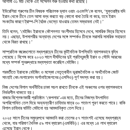
আগামী ৩১ মার্চ থেকে এই সম্মেলন শুরু হওয়ার কথা রয়েছে।
ইউরেশিয়া গ্রুপের চীন বিষয়ক পরিচালক ড্যান ওয়াং এএফপি’কে বলেন, ‘যুক্তরাষ্ট্র যদি
ইরান থেকে চীনে তেল আসা বন্ধ করতে বড় কোনো বাধা তৈরি না করে, তবে ইরান
সংকটের কারণে ট্রাম্প-শি বৈঠক ভেস্তে যাওয়ার তেমন সম্ভাবনা নেই।’
তিনি বলেন, ‘বেইজিং ইরানকে কৌশলগত অংশীদার হিসেবে দেখে, সামরিক মিত্র হিসেবে
নয়। এছাড়া, উপসাগরীয় অন্যান্য দেশের সঙ্গে সম্পর্কও চীনকে সরাসরি সামরিক সহায়তা
থেকে বিরত রাখছে।’
সাম্প্রতিক বছরগুলোতে মধ্যপ্রাচ্যে চীনের কূটনৈতিক উপস্থিতি ব্যাপকভাবে বৃদ্ধি
পেয়েছে। বিশেষ করে ২০২৩ সালে দীর্ঘদিনের দুই প্রতিদ্বন্দ্বী ইরান ও সৌদি আরবের
মধ্যে সম্পর্ক পুনরুদ্ধারে মধ্যস্থতা করেছিল বেইজিং।
পরবর্তীতে ইরানকে বেইজিং ও মস্কো নেতৃত্বাধীন ভূরাজনৈতিক ও অর্থনৈতিক জোট
সাংহাই কো-অপারেশন অর্গানাইজেশনের (এসসিও) পূর্ণ সদস্য করা হয়।
নিজ দেশের বিশাল অর্থনীতির চাকা সচল রাখতে চীনকে এই অঞ্চলের ওপর ব্যাপকভাবে
নির্ভরশীল থাকতে হয়।
বাজার বিশ্লেষণকারী প্রতিষ্ঠান ‘কেপলার’-এর মতে, চীনের নিজস্ব উৎপাদিত
অপরিশোধিত তেল দিয়ে অভ্যন্তরীণ চাহিদার মাত্র ৩০ শতাংশ পূরণ করতে পারে। বাকি
বিশাল চাহিদার ঘাটতি মেটানো হয় আমদানিকৃত তেল দিয়ে।
২০২৫ সালে চীনের সমুদ্রপথে আমদানি করা তেলের ৫৭ শতাংশই এসেছে মধ্যপ্রাচ্য
থেকে, যার পরিমাণ দৈনিক ৫৯ লাখ ব্যারেল (এমবিডি)। এর মধ্যে ১৪ লাখ ব্যারেল
এসেছে ইরান থেকে।