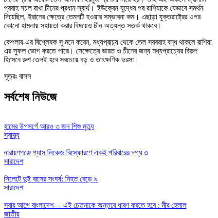
প্রবাহ সচল রাখা চীনের প্রধান স্বার্থ। ইউক্রেন যুদ্ধের পর রাশিয়াকে যেভাবে সমর্থন
দিয়েছিল, ইরানের ক্ষেত্রে তেমনটি হওয়ার সম্ভাবনা কম। এছাড়া যুক্তরাষ্ট্রের ওপর
কোনো হামলায় সহায়তা করার বিষয়েও চীন অত্যন্ত সতর্ক থাকবে।
কেপলার-এর বিশ্লেষক সু মনে করেন, মধ্যপ্রাচ্য থেকে তেল সরবরাহ বন্ধ থাকলে রাশিয়া
এর সুফল ভোগ করতে পারে। সেক্ষেত্রে ভারত ও চীনের জন্য মধ্যপ্রাচ্যের বিকল্প
হিসেবে রুশ তেলই হবে সবচেয়ে বড় ও তাৎক্ষণিক ভরসা।
সূত্রঃ বাসস
সর্বশেষ নিউজে
হামের উপসর্গে আরও ৩ জন শিশু মৃত্যু
স্বাস্থ্য
নারায়ণগঞ্জে গ্যাস লিকেজ বিস্ফোরণে একই পরিবারের দগ্ধ ৩
সারাদেশ
সিলেটে দুই বাসের সংঘর্ষ: নিহত বেড়ে ৯
সারাদেশ
সবার আগে বাংলাদেশ— এই চেতনাকে অন্তরে ধারণ করতে হবে : মীর হেলাল
জাতীয়