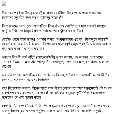
ইরানের ওপর ইসরাইল-যুক্তরাষ্ট্রের হামলায় বেইজিং তীব্র ক্ষোভ প্রকাশ করলেও
নিজেদের স্বার্থকে সবার আগে প্রাধান্য দিচ্ছে চীন।
বিশ্লেষকদের মতে, তেল আমদানিতে বিঘ্ন ঘটলেও ওয়াশিংটনের সঙ্গে সরাসরি সংঘাতে
জড়িয়ে দীর্ঘদিনের মিত্র ইরানকে সহায়তা করার ঝুঁকি নেবে না চীন।
বেইজিং থেকে বার্তা সংস্থা এএফপি জানায়, মধ্যপ্রাচ্যের এই যুদ্ধ বিশ্বজুড়ে জ্বালানি
সংকটের আশঙ্কা তৈরি করেছে। বিশেষ করে গুরুত্বপূর্ণ হরমুজ প্রণালীতে জাহাজ চলাচল
বন্ধ হয়ে যাওয়ায় উদ্বেগ বাড়ছে।
ইরানের বিপ্লবী গার্ড বাহিনী (আইআরজিসি) বুধবার জানায়, এই জলপথ এখন তাদের
‘সম্পূর্ণ নিয়ন্ত্রণে’ এবং তারা পারস্য উপ-সাগরজুড়ে ক্ষেপণাস্ত্র ও ড্রোন হামলা অব্যাহত
রেখেছে।
জ্বালানি তেলের আমদানিকারক দেশ হিসেবে চীনসহ এশিয়ার বেশ কয়েকটি বড় অর্থনীতির
দেশ এই সরু জলপথের ওপর নির্ভরশীল।
তবে বিশেষজ্ঞরা বলছেন, চীনের হাতে থাকা বিশাল কৌশলগত মজুত স্বল্পমেয়াদী এই সংকট
মোকাবিলায় সাহায্য করবে। ফলে বেইজিং বর্তমানে অন্যান্য কূটনৈতিক বিষয়গুলোতে
মনোযোগ দেওয়ার সুযোগ পাচ্ছে।
সামনেই চীনের প্রেসিডেন্ট শি জিনপিং ও যুক্তরাষ্ট্রের প্রেসিডেন্ট ডোনাল্ড ট্রাম্পের মধ্যে
একটি উচ্চপর্যায়ের সম্মেলন অনুষ্ঠিত হতে যাচ্ছে। হোয়াইট হাউসের তথ্য অনুযায়ী,