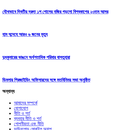
যৌথভাবে দ্বিতীয় দ্রুত ১শ গোলের নজির গড়লো বিশ্বকাপের ২৩তম আসর
হাম সন্দেহে আরও ৬ জনের মৃত্যু
দুধকুমারের ভাঙনে অর্ধশতাধিক পরিবার বাস্তুহারা
ডিমলায় প্রিজাইডিং অফিসারদের সঙ্গে মতবিনিময় সভা অনুষ্ঠিত
অন্যান্য
আমাদের সম্পর্কে
যোগাযোগ
নীতি ও শর্ত
ব্যবহার নীতি ও শর্ত
গোপনীয়তা এবং নীতি
ডাউনলোড মোবাইল অ্যাপ