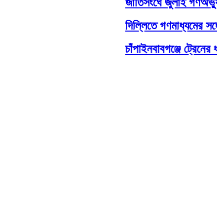
জাতিসংঘে জুলাই গণঅভ্যুত্
দিল্লিতে গণমাধ্যমের সঙ্গে ক
চাঁপাইনবাবগঞ্জে ট্রেনের ধা