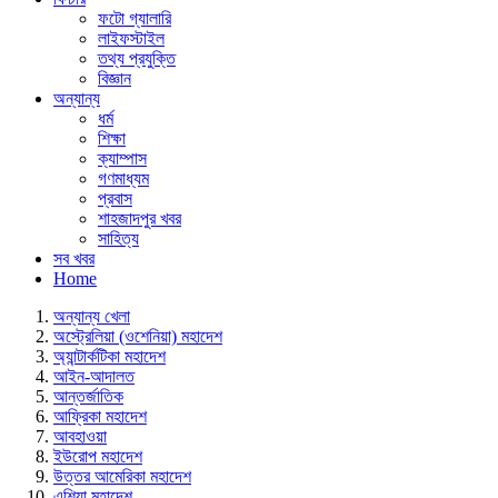
ফটো গ্যালারি
লাইফস্টাইল
তথ্য প্রযুক্তি
বিজ্ঞান
অন্যান্য
ধর্ম
শিক্ষা
ক্যাম্পাস
গণমাধ্যম
প্রবাস
শাহজাদপুর খবর
সাহিত্য
সব খবর
Home
অন্যান্য খেলা
অস্ট্রেলিয়া (ওশেনিয়া) মহাদেশ
অ্যান্টার্কটিকা মহাদেশ
আইন-আদালত
আন্তর্জাতিক
আফ্রিকা মহাদেশ
আবহাওয়া
ইউরোপ মহাদেশ
উত্তর আমেরিকা মহাদেশ
এশিয়া মহাদেশ