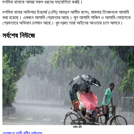
দশমিনা থানাকে আমরা সকল ধরনের সহযোগিতা করছি।
দশমিনা থানার অফিসার ইনচার্জ (ওসি) আবদুল আলীম বলেন, মামলায় তিনজনকে আসামি
করা হয়েছে। একজন আসামি গ্রেফতার আছে। মূল আসামি শাকিল ও আসামি সোহাগকে
গ্রেফতারে অভিযান চলমান আছে। খুব দ্রুত তারা আইনের আওতায় চলে আসবে।
সর্বশেষ নিউজে
দেশজুরে ভারী বৃষ্টির পূর্বাভাস