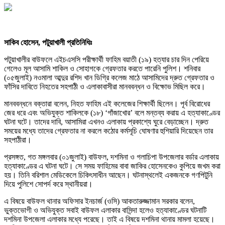
সাকিব হোসেন, পটুয়াখালী প্রতিনিধিঃ
পটুয়াখালীর বাউফলে এইচএসসি পরীক্ষার্থী ফাহিম বয়াতী (১৯) হত্যার চার দিন পেরিয়ে
গেলেও মূল আসামি শাকিল ও সোহাগকে গ্রেফতার করতে পারেনি পুলিশ। শনিবার
(০৫জুলাই) নওমালা আব্দুর রশিদ খান ডিগ্রি কলেজ মাঠে আসামিদের দ্রুত গ্রেফতার ও
ফাঁসির দাবিতে নিহতের সহপাঠী ও এলাকাবাসীরা মানববন্ধন ও বিক্ষোভ মিছিল করে।
মানববন্ধনে বক্তারা বলেন, নিহত ফাহিম এই কলেজের শিক্ষার্থী ছিলেন। পূর্ব বিরোধের
জের ধরে এবং অভিযুক্ত শাকিলকে (১৮) ‘গাঁজাখোর’ বলে মন্তব্য করায় এ হত্যাকাণ্ডের
ঘটনা ঘটে। তাদের দাবি, আসামিরা এখনও এলাকায় প্রকাশ্যে ঘুরে বেড়াচ্ছেন। দ্রুত
সময়ের মধ্যে তাদের গ্রেফতার না করলে কঠোর কর্মসূচি ঘোষণার হুশিয়ারি দিয়েছেন তার
সহপাঠীরা।
প্রসঙ্গত, গত মঙ্গলবার (০১জুলাই) বাউফল, দশমিনা ও গলাচিপা উপজেলার বর্ডার এলাকায়
হত্যাকাণ্ডের এ ঘটনা ঘটে। সে সময় ফাহিমের বাবা জাকির হোসেনকেও কুপিয়ে জখম করা
হয়। তিনি বরিশাল মেডিকেলে চিকিৎসাধীন আছেন। ঘটনাস্থলেই একজনকে গণপিটুনি
দিয়ে পুলিশে সোপর্দ করে স্থানীয়রা।
এ বিষয়ে বাউফল থানার অফিসার ইনচার্জ (ওসি) আকতারুজ্জামান সরকার বলেন,
ভুক্তভোগী ও অভিযুক্ত সবাই বাউফল এলাকার বাসিন্দা হলেও হত্যাকাণ্ডের ঘটনাটি
দশমিনা উপজেলা এলাকার মধ্যে পরেছে। তাই এ বিষয়ে দশমিনা থানায় মামলা হয়েছে।