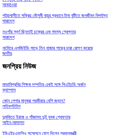
আবহাওয়া
পটুয়াখালীতে সক্রিয় মৌসুমী বায়ুর প্রভাবে টানা বৃষ্টিতে জনজীবন বিপর্যস্ত
সারাদেশ
নওগাঁয় স্বর্ণ ছিনতাই চক্রের এক সদস্য গ্রেপ্তার
সারাদেশ
নাটোরে এলজিইডি সাড়ে তিন হাজার গাছের চারা রোপণ করেছে
জাতীয়
জনপ্রিয় নিউজ
মাভাবিপ্রবির শিক্ষক দম্পতির একই সঙ্গে পিএইচডি অর্জন
ক্যাম্পাস
কোন পেশার মানুষরা পরকীয়ায় বেশি জড়ান?
লাইফস্টাইল
দুমকিতে ইয়াবা ও গাঁজাসহ দুই যুবক গ্রেফতার
আইন-আদালত
ইউএইচএফপিও সম্মেলনে যোগ দিলেন প্রধানমন্ত্রী