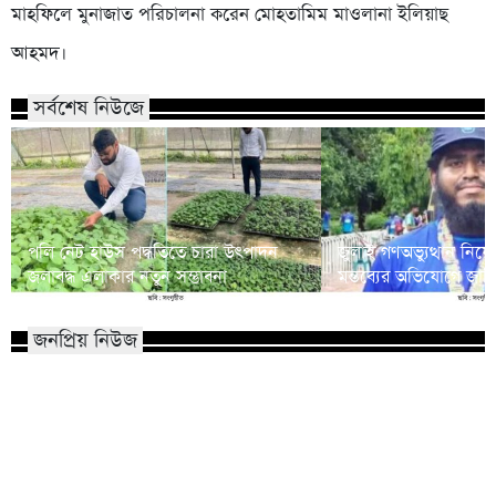
মাহফিলে মুনাজাত পরিচালনা করেন মোহতামিম মাওলানা ইলিয়াছ
আহমদ।
সর্বশেষ নিউজে
পলি নেট হাউস পদ্ধতিতে চারা উৎপাদন
জুলাই গণঅভ্যুত্থান নি
জলাবদ্ধ এলাকার নতুন সম্ভাবনা
মন্তব্যের অভিযোগে জাবি শি
জনপ্রিয় নিউজ
মাভাবিপ্রবির শিক্ষক দম্পতির একই সঙ্গে
কোন পেশার মানুষরা পর