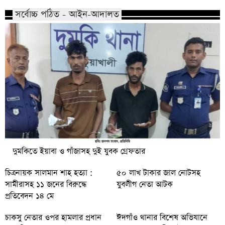
সর্বোচ্চ পঠিত - আইন-আদালত
দুমকিতে ইয়াবা ও গাঁজাসহ দুই যুবক গ্রেফতার
চিত্রনায়ক সালমান শাহ হত্যা :
৫০ লাখ টাকার জাল নোটসহ
সামীরাসহ ১১ জনের বিরুদ্ধে
যুবলীগ নেতা আটক
প্রতিবেদন ১৪ মে
চাকসু নেতার ওপর হামলার প্রধান
ঈদগাঁও থানার বিশেষ অভিযানে