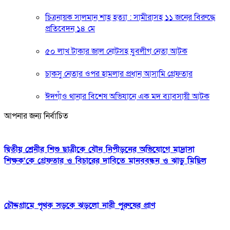
চিত্রনায়ক সালমান শাহ হত্যা : সামীরাসহ ১১ জনের বিরুদ্ধে
প্রতিবেদন ১৪ মে
৫০ লাখ টাকার জাল নোটসহ যুবলীগ নেতা আটক
চাকসু নেতার ওপর হামলার প্রধান আসামি গ্রেফতার
ঈদগাঁও থানার বিশেষ অভিযানে এক মদ ব্যাবসায়ী আটক
আপনার জন্য নির্বাচিত
দ্বিতীয় শ্রেনীর শিশু ছাত্রীকে যৌন নিপীড়নের অভিযোগে মাদ্রাসা
শিক্ষক’কে গ্রেফতার ও বিচারের দাবিতে মানববন্ধন ও ঝাড়ু মিছিল
চৌদ্দগ্রামে পৃথক সড়কে ঝড়লো নারী পুরুষের প্রাণ