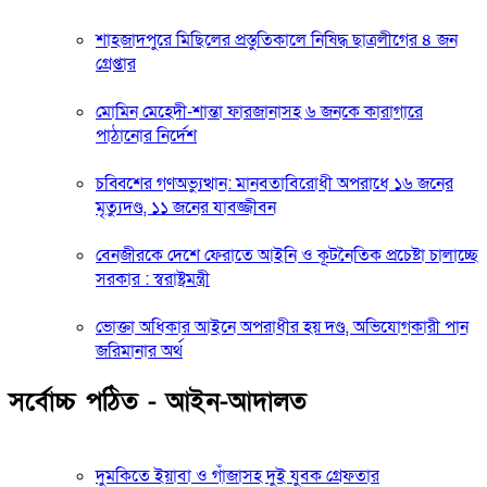
শাহজাদপুরে মিছিলের প্রস্তুতিকালে নিষিদ্ধ ছাত্রলীগের ৪ জন
গ্রেপ্তার
মোমিন মেহেদী-শান্তা ফারজানাসহ ৬ জনকে কারাগারে
পাঠানোর নির্দেশ
চব্বিশের গণঅভ্যুত্থান: মানবতাবিরোধী অপরাধে ১৬ জনের
মৃত্যুদণ্ড, ১১ জনের যাবজ্জীবন
বেনজীরকে দেশে ফেরাতে আইনি ও কূটনৈতিক প্রচেষ্টা চালাচ্ছে
সরকার : স্বরাষ্ট্রমন্ত্রী
ভোক্তা অধিকার আইনে অপরাধীর হয় দণ্ড, অভিযোগকারী পান
জরিমানার অর্থ
সর্বোচ্চ পঠিত - আইন-আদালত
দুমকিতে ইয়াবা ও গাঁজাসহ দুই যুবক গ্রেফতার