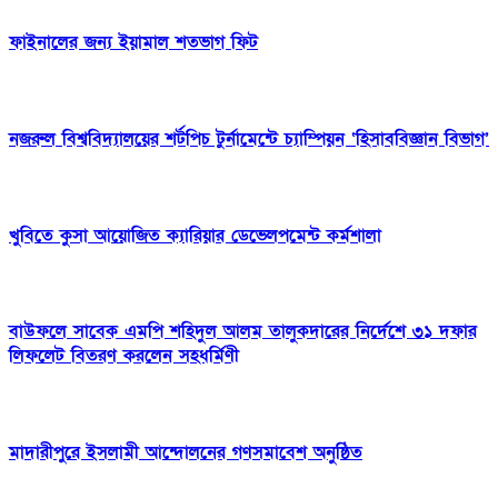
ফাইনালের জন্য ইয়ামাল শতভাগ ফিট
নজরুল বিশ্ববিদ্যালয়ের শর্টপিচ টুর্নামেন্টে চ্যাম্পিয়ন ‘হিসাববিজ্ঞান বিভাগ’
খুবিতে কুসা আয়োজিত ক্যারিয়ার ডেভেলপমেন্ট কর্মশালা
বাউফলে সাবেক এমপি শহিদুল আলম তালুকদারের নির্দেশে ৩১ দফার
লিফলেট বিতরণ করলেন সহধর্মিণী
মাদারীপুরে ইসলামী আন্দোলনের গণসমাবেশ অনুষ্ঠিত