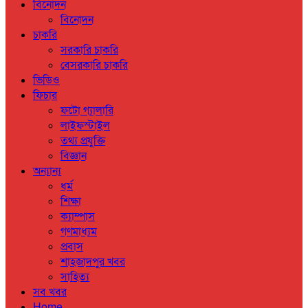
বিনোদন
বিনোদন
চাকরি
সরকারি চাকরি
বেসরকারি চাকরি
ভিডিও
ফিচার
ফটো গ্যালারি
লাইফস্টাইল
তথ্য প্রযুক্তি
বিজ্ঞান
অন্যান্য
ধর্ম
শিক্ষা
ক্যাম্পাস
গণমাধ্যম
প্রবাস
শাহজাদপুর খবর
সাহিত্য
সব খবর
Home