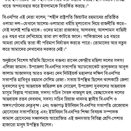
খাতে অপব্যবহার করে ইসলামকে বিতর্কিত করছে।”
বিএনপির এই নেতা বলেন, “শহীদ রাষ্ট্রপতি জিয়াউর রহমানের প্রতিষ্ঠিত
ওলামা দল—যেখানে আলেম-ওলামারা ধর্মীয় মূল্যবোধ নিয়ে রাজনীতি করে—
সেই দলেই শান্তি থাকে। ওদের মতো রাজাকার, আলবদর, আলশামস বাহিনী
৫৪ বছর ধরে দেখিয়েছে তারা রগ কাটতে জানে। পাকিস্তানের ২৩ বছরে
আমরা দেখেছি তারা কী পরিমাণ নির্যাতন করতে পারে। তোমাদের আর নতুন
করে আমাদের দেখানোর দরকার নেই।”
অনুষ্ঠানে বিশেষ অতিথি হিসেবে বক্তব্য রাখেন কেন্দ্রীয় মহিলা দলের সদস্য
এলিজা জামান। উপজেলা বিএনপির সভাপতি অ্যাডভোকেট তালুকদার আবুল
কালাম আজাদসহ আরও বক্তব্য দেন নিউইয়র্ক মহানগর দক্ষিণ বিএনপির
সভাপতি হাবিবুর রহমান সেলিম রেজা। সভায় উপস্থিত ছিলেন ঝালকাঠি জেলা
যুবদলের যুগ্ম আহ্বায়ক জহিরুল হক সোহেল, উপজেলা যুবদলের আহ্বায়ক
মাসুম বিল্লাহ পারভেজ, সদস্য সচিব সৈয়দ নাজমুল হক, স্বেচ্ছাসেবক দলের
আহ্বায়ক রতন দেবনাথ, সদস্য সচিব রিয়াজ খানসহ স্থানীয় বিএনপি ও
অঙ্গসংগঠনের নেতৃবৃন্দ। ২নং শুক্তাগড় ইউনিয়ন বিএনপির সভাপতি রেজোয়ান
হোসেনের সভাপতিত্বে এবং ইউনিয়ন বিএনপির শিক্ষা বিষয়ক সম্পাদক
কামাল হোসেনের সঞ্চালনায় আয়োজিত এই জনসভায় বিভিন্ন শ্রেণি-পেশার
হাজারো মানুষ উপস্থিত ছিলেন।