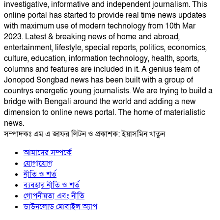
investigative, informative and independent journalism. This
online portal has started to provide real time news updates
with maximum use of modern technology from 10th Mar
2023. Latest & breaking news of home and abroad,
entertainment, lifestyle, special reports, politics, economics,
culture, education, information technology, health, sports,
columns and features are included in it. A genius team of
Jonopod Songbad news has been built with a group of
countrys energetic young journalists. We are trying to build a
bridge with Bengali around the world and adding a new
dimension to online news portal. The home of materialistic
news.
সম্পাদকঃ এম এ জাফর লিটন ও প্রকাশক: ইয়াসমিন খাতুন
আমাদের সম্পর্কে
যোগাযোগ
নীতি ও শর্ত
ব্যবহার নীতি ও শর্ত
গোপনীয়তা এবং নীতি
ডাউনলোড মোবাইল অ্যাপ