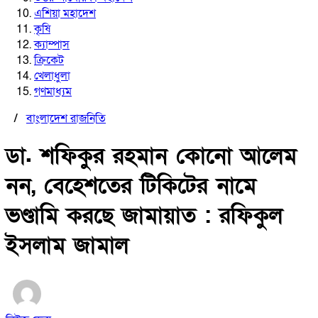
এশিয়া মহাদেশ
কৃষি
ক্যাম্পাস
ক্রিকেট
খেলাধুলা
গণমাধ্যম
/
বাংলাদেশ রাজনিতি
ডা. শফিকুর রহমান কোনো আলেম
নন, বেহেশতের টিকিটের নামে
ভণ্ডামি করছে জামায়াত : রফিকুল
ইসলাম জামাল