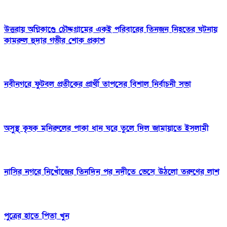
উত্তরায় অগ্নিকাণ্ডে চৌদ্দগ্রামের একই পরিবারের তিনজন নিহতের ঘটনায়
কামরুল হুদার গভীর শোক প্রকাশ
নবীনগরে ফুটবল প্রতীকের প্রার্থী তাপসের বিশাল নির্বাচনী সভা
অসুস্থ কৃষক মনিরুলের পাকা ধান ঘরে তুলে দিল জামায়াতে ইসলামী
নাসির নগরে নিখোঁজের তিনদিন পর নদীতে ভেসে উঠলো তরুণের লাশ
পুত্রের হাতে পিতা খুন