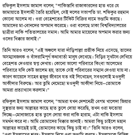
রফিকুল ইসলাম জামাল বলেন, “পাকিস্তানি রাজাকারদের হাত ধরে যে
জামায়াতে ইসলামী তৈরি হয়েছিল, সেই দলের সভাপতি ডা. শফিকুর রহমান
কোনো আলেম না। ওরা বেহেশতের টিকিট বিক্রির নামে ভণ্ডামি করছে।
আমাদের মা-বোনদের অপমান করেছে। ওরা বলেছে ঢাকা বিশ্ববিদ্যালয়ের
ছাত্রীরা নাকি পতিতালয়ের সমান। আমি আমার মায়েদের অপমান করার জন্য
ওদের ধিক্কার জানাই।”
তিনি আরও বলেন, “এই অঞ্চলে যারা দাঁড়িপাল্লা প্রতীক নিয়ে এসেছে, তাদের
অসম্মানজনক ও বাঁদরামিপূর্ণ কথাবার্তা মানুষ দেখেছে। বিড়ির সুখটান দেখিয়ে
বেহেশত দেওয়ার স্বপ্ন দেখায়। কোনো ভালো পরিবারে কিংবা আলেমের
পরিবারে যদি কেউ জালেম হয়, তাকে সেই পরিবারের সম্মান দেওয়া যায় না।
কারণ কায়েদে সাহেব হুজুর জীবনে যত বই লিখেছেন, সবগুলোই মওদুদী
আকীদার বিরুদ্ধে। আর তুমি নেমেছো মওদুদী আকীদা নিয়ে—তোমাকে
আমরা প্রত্যাখ্যান করলাম।”
রফিকুল ইসলাম জামাল বলেন, “আমরা যখন দেশনেত্রী বেগম খালেদা জিয়ার
সুস্থতার জন্য আল্লাহর কাছে হাত তুলে দোয়া করেছি, তখন ওরা ফতোয়া
দিচ্ছে—মোনাজাতে হাত তুলে দোয়া করা নাকি হারাম, এটা নাকি ইসলাম
সমর্থন করে না। আমি তোমাদের ধিক্কার জানাই। আমরা কিছু চাইলে মহান
আল্লাহর কাছেই চাই, তোমাদের কাছে কিছু চাই না।” তিনি আরও বলেন,
“ওরা ইসলামের শত্রু। ইসলাম নিয়ে ওরা ভণ্ডামি করছে। ইসলামকে বিভিন্ন