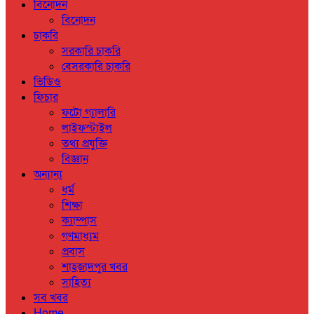
বিনোদন
বিনোদন
চাকরি
সরকারি চাকরি
বেসরকারি চাকরি
ভিডিও
ফিচার
ফটো গ্যালারি
লাইফস্টাইল
তথ্য প্রযুক্তি
বিজ্ঞান
অন্যান্য
ধর্ম
শিক্ষা
ক্যাম্পাস
গণমাধ্যম
প্রবাস
শাহজাদপুর খবর
সাহিত্য
সব খবর
Home