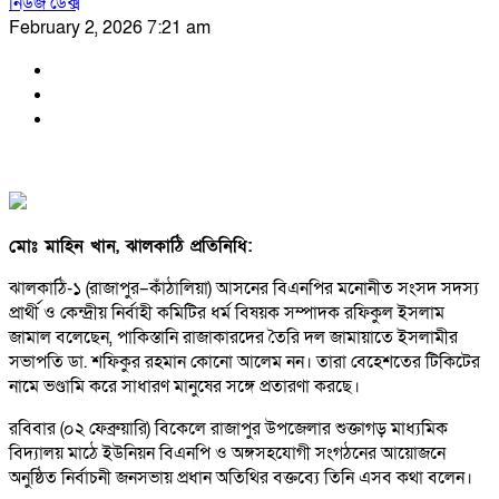
নিউজ ডেক্স
February 2, 2026 7:21 am
মোঃ মাহিন খান, ঝালকাঠি প্রতিনিধি:
ঝালকাঠি-১ (রাজাপুর–কাঁঠালিয়া) আসনের বিএনপির মনোনীত সংসদ সদস্য
প্রার্থী ও কেন্দ্রীয় নির্বাহী কমিটির ধর্ম বিষয়ক সম্পাদক রফিকুল ইসলাম
জামাল বলেছেন, পাকিস্তানি রাজাকারদের তৈরি দল জামায়াতে ইসলামীর
সভাপতি ডা. শফিকুর রহমান কোনো আলেম নন। তারা বেহেশতের টিকিটের
নামে ভণ্ডামি করে সাধারণ মানুষের সঙ্গে প্রতারণা করছে।
রবিবার (০২ ফেব্রুয়ারি) বিকেলে রাজাপুর উপজেলার শুক্তাগড় মাধ্যমিক
বিদ্যালয় মাঠে ইউনিয়ন বিএনপি ও অঙ্গসহযোগী সংগঠনের আয়োজনে
অনুষ্ঠিত নির্বাচনী জনসভায় প্রধান অতিথির বক্তব্যে তিনি এসব কথা বলেন।