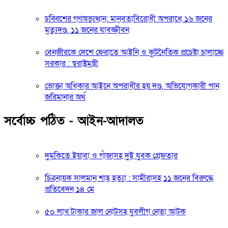
চব্বিশের গণঅভ্যুত্থান: মানবতাবিরোধী অপরাধে ১৬ জনের
মৃত্যুদণ্ড, ১১ জনের যাবজ্জীবন
বেনজীরকে দেশে ফেরাতে আইনি ও কূটনৈতিক প্রচেষ্টা চালাচ্ছে
সরকার : স্বরাষ্ট্রমন্ত্রী
ভোক্তা অধিকার আইনে অপরাধীর হয় দণ্ড, অভিযোগকারী পান
জরিমানার অর্থ
সর্বোচ্চ পঠিত - আইন-আদালত
দুমকিতে ইয়াবা ও গাঁজাসহ দুই যুবক গ্রেফতার
চিত্রনায়ক সালমান শাহ হত্যা : সামীরাসহ ১১ জনের বিরুদ্ধে
প্রতিবেদন ১৪ মে
৫০ লাখ টাকার জাল নোটসহ যুবলীগ নেতা আটক