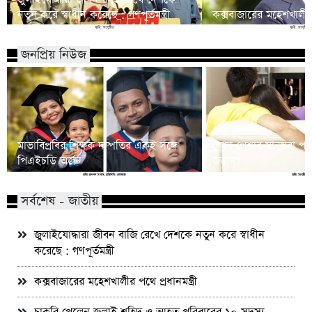
নতুন করে স্বাধীন করেছে : গণপূর্তমন্ত্রী
কক্সবাজারের মহেশখালীর প
জনপ্রিয় নিউজ
মাভাবিপ্রবির শিক্ষক দম্পতির একই সঙ্গে
কোন পেশার মানুষরা পর
পিএইচডি অর্জন
জড়ান?
সর্বশেষ - জাতীয়
জুলাইযোদ্ধারা জীবন বাজি রেখে দেশকে নতুন করে স্বাধীন
করেছে : গণপূর্তমন্ত্রী
কক্সবাজারের মহেশখালীর পথে প্রধানমন্ত্রী