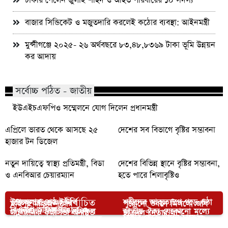
চাকরি পেলেন জুলাই শহিদ ও আহত পরিবারের ১০ সদস্য
বাজার সিন্ডিকেট ও মজুতদারি করলেই কঠোর ব্যবস্থা: আইনমন্ত্রী
মুন্সীগঞ্জে ২০২৫- ২৬ অর্থবছরে ৮৩,৪৮,৮৩৬৯ টাকা ভূমি উন্নয়ন
কর আদায়
সর্বোচ্চ পঠিত - জাতীয়
ইউএইচএফপিও সম্মেলনে যোগ দিলেন প্রধানমন্ত্রী
এপ্রিলে ভারত থেকে আসছে ২৫
দেশের সব বিভাগে বৃষ্টির সম্ভাবনা
হাজার টন ডিজেল
নতুন দায়িত্বে স্বাস্থ্য প্রতিমন্ত্রী, বিডা
দেশের বিভিন্ন স্থানে বৃষ্টির সম্ভাবনা,
ও এনবিআর চেয়ারম্যান
হতে পারে শিলাবৃষ্টিও
আপনার জন্য নির্বাচিত
উপজেলায় শ্রেষ্ঠ ইউপি
শহীদের আত্মত্যাগে গড়ে ওঠা
মহিপুর মহিলা দলের
পুরোনো ভবনে মিললো জবি
বিএনপি অফিস ভাঙচুর ও
চেয়ারম্যান নির্বাচিত রফিকুল
জাতীয় ঐক্য যেকোনো মূল্যে
সাংগঠনিক কর্মীসভা অনুষ্ঠিত
ছাত্রদল নেতার লাশ
চাকরি ছেড়ে ড্রাগন চাষে
অগ্নিসংযোগের মামলায় সাবেক
চৌদ্দগ্রামে কয়েলের আগুনে
আলম
রক্ষা করতে হবে: প্রধানমন্ত্রী
পাটগ্রামে লাইসেন্স বিহীন
খালেদা জিয়া’র রুহের
আয়াতুল্লাহ আলী খামেনির শেষ
সাবলম্বী ঝিনাইদহের আবু
ইউপি চেয়ারম্যান কারাগারে
ভস্মীভূত কৃষকের ঘর ও গরু