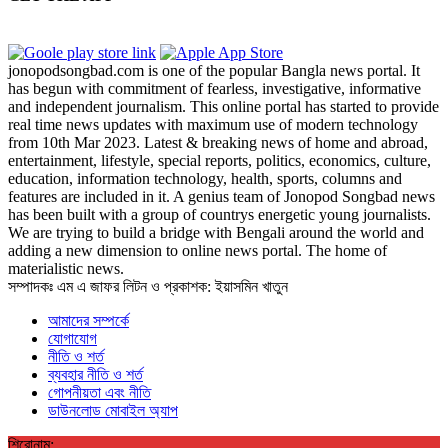
jonopodsongbad.com is one of the popular Bangla news portal. It
has begun with commitment of fearless, investigative, informative
and independent journalism. This online portal has started to provide
real time news updates with maximum use of modern technology
from 10th Mar 2023. Latest & breaking news of home and abroad,
entertainment, lifestyle, special reports, politics, economics, culture,
education, information technology, health, sports, columns and
features are included in it. A genius team of Jonopod Songbad news
has been built with a group of countrys energetic young journalists.
We are trying to build a bridge with Bengali around the world and
adding a new dimension to online news portal. The home of
materialistic news.
সম্পাদকঃ এম এ জাফর লিটন ও প্রকাশক: ইয়াসমিন খাতুন
আমাদের সম্পর্কে
যোগাযোগ
নীতি ও শর্ত
ব্যবহার নীতি ও শর্ত
গোপনীয়তা এবং নীতি
ডাউনলোড মোবাইল অ্যাপ
শিরোনাম: