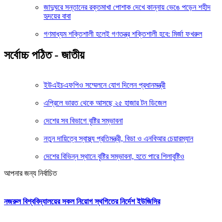
জাদুঘরে সন্তানের রক্তমাখা পোশাক দেখে কান্নায় ভেঙে পড়েন শহীদ
হৃদয়ের বাবা
গণমাধ্যম শক্তিশালী হলেই গণতন্ত্র শক্তিশালী হবে: মির্জা ফখরুল
সর্বোচ্চ পঠিত - জাতীয়
ইউএইচএফপিও সম্মেলনে যোগ দিলেন প্রধানমন্ত্রী
এপ্রিলে ভারত থেকে আসছে ২৫ হাজার টন ডিজেল
দেশের সব বিভাগে বৃষ্টির সম্ভাবনা
নতুন দায়িত্বে স্বাস্থ্য প্রতিমন্ত্রী, বিডা ও এনবিআর চেয়ারম্যান
দেশের বিভিন্ন স্থানে বৃষ্টির সম্ভাবনা, হতে পারে শিলাবৃষ্টিও
আপনার জন্য নির্বাচিত
নজরুল বিশ্ববিদ্যালয়ের সকল নিয়োগ স্থগিতের নির্দেশ ইউজিসির