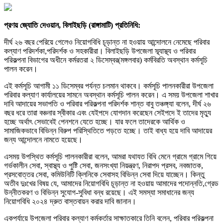
প্রণয় জ্যোতি দেওয়ান, বিলাইছড়ি (রাঙ্গামাটি) প্রতিনিধি:
দীর্ঘ ২৬ বছর পেরিয়ে গেলেও নিয়োগবিধি চূড়ান্ত না হওয়ায় আন্দোলনে নেমেছে পরিবার
কল্যাণ পরিদর্শকা,পরিদর্শক ও সহকারীরা। বিলাইছড়ি উপজেলা স্ব্যাস্থ্য ও পরিবার
পরিকল্পনা বিভাগের অধীনে কর্মরতরা ২ ডিসেম্বর(মঙ্গলবার) কর্মবিরতি অবস্থান কর্মসূচি
পালন করেন।
এই কর্মসূচি আগামী ১১ ডিসেম্বর পর্যন্ত চলমান থাকবে। কর্মসূচি পালনকারীরা উপজেলা
পরিবার কল্যাণ কার্যালয়ের সামনে অবস্থান কর্মসূচি পালন করেন। এ সময় উপজেলা শাখার
দাবি আদায়ের সভাপতি ও পরিবার পরিকল্পনা পরিদর্শক শান্ত বাবু তঞ্চঙ্গ্যা বলেন, দীর্ঘ ২৬
বছর ধরে তারা বঞ্চনার স্বীকার এবং যেইপদে যোগদান করেছেন সেইপদে ই তাদের মৃত্যু
হচ্ছে অর্থাৎ সেভাবেই পেনশনে যেতে হচ্ছে। যার ফলে তাদেরকে আর্থিক ও
সামাজিকভাবে বিভিন্ন বিরুপ পরিস্থিতিতে পড়তে হচ্ছে। তাই বাধ্য হয়ে দাবি আদায়ের
জন্য আন্দোলনে নামতে হয়েছে।
এসময় উপস্থিত কর্মসূচি পালনকারীরা বলেন, আমরা যথাযত বিধি মেনে গ্রামে গ্রামে গিয়ে
গর্ভকালীন সেবা, স্বাস্থ্য ও পুষ্টি সেবা, জনসংখ্যা নিয়ন্ত্রণ, নিরাপদ প্রসব, নবজাতক,
প্রসবোত্তর সেবা, কমিউনিটি ক্লিনিকে সেবাসহ বিভিন্ন সেবা দিয়ে যাচ্ছেন। কিন্তু
অতীব দুঃখের বিষয় যে, আমাদের নিয়োগবিধি চূড়ান্ত না হওয়ায় আমাদের পদোন্নতি,গ্রেড
উন্নীতকরণ ও বিভিন্ন সুযোগ-সুবিধা বন্ধ রয়েছে। এই সমস্যা সমাধানের জন্য
নিয়োগবিধি ২০২৪ দ্রুত বাস্তবায়ন করার দাবি জানান।
একপর্যায়ে উপজেলা পরিবার কল্যাণ কর্মকর্তার সাক্ষাতকারে তিনি বলেন, পরিবার পরিকল্পনা