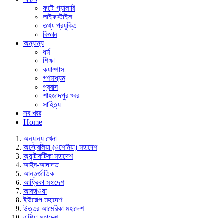
ফটো গ্যালারি
লাইফস্টাইল
তথ্য প্রযুক্তি
বিজ্ঞান
অন্যান্য
ধর্ম
শিক্ষা
ক্যাম্পাস
গণমাধ্যম
প্রবাস
শাহজাদপুর খবর
সাহিত্য
সব খবর
Home
অন্যান্য খেলা
অস্ট্রেলিয়া (ওশেনিয়া) মহাদেশ
অ্যান্টার্কটিকা মহাদেশ
আইন-আদালত
আন্তর্জাতিক
আফ্রিকা মহাদেশ
আবহাওয়া
ইউরোপ মহাদেশ
উত্তর আমেরিকা মহাদেশ
এশিয়া মহাদেশ