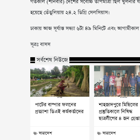
গতকাল (শনিবার) দেশের সর্বোচ্চ তাপমাত্রা ছিল খুলনার য
হয়েছে তেঁতুলিয়ায় ২৪.২ ডিগ্রি সেলসিয়াস।
ঢাকায় আজ সূর্যাস্ত সন্ধ্যা ৬টা ৪৯ মিনিটে এবং আগামীকাল 
সূত্রঃ বাসস
সর্বশেষ নিউজে
পাটের বাম্পার ফলনের
শাহজাদপুরে মিছিলের
প্রত্যাশা ডিএই কর্মকর্তাদের
প্রস্তুতিকালে নিষিদ্ধ
ছাত্রলীগের ৪ জন গ্রেপ্ত
সারাদেশ
সারাদেশ