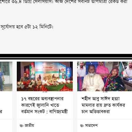
শোরে ৩৬.৪ ডিগ্রি সেলসিয়াস। আজ দেশের সর্বনিম্ন তাপমাত্রা রেকর্ড করা
সূর্যোদয় হবে ৫টা ১২ মিনিটে।
১৭ বছরের অব্যবস্থাপনার
শহীদ আবু সাঈদ হত্যা
কারণেই জ্বালানি খাতে
মামলার রায় দ্রুত কার্যকর
ার
বর্তমান সংকট : বাণিজ্যমন্ত্রী
চান অভিভাবকরা
জাতীয়
সারাদেশ