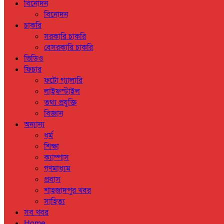
বিনোদন
বিনোদন
চাকরি
সরকারি চাকরি
বেসরকারি চাকরি
ভিডিও
ফিচার
ফটো গ্যালারি
লাইফস্টাইল
তথ্য প্রযুক্তি
বিজ্ঞান
অন্যান্য
ধর্ম
শিক্ষা
ক্যাম্পাস
গণমাধ্যম
প্রবাস
শাহজাদপুর খবর
সাহিত্য
সব খবর
Home