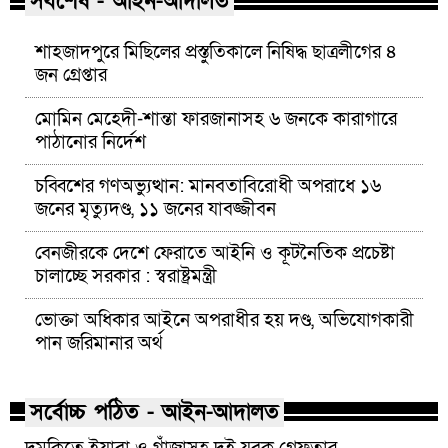
সর্বশেষ - আইন-আদালত
শাহজাদপুরে মিছিলের প্রস্তুতিকালে নিষিদ্ধ ছাত্রলীগের ৪
জন গ্রেপ্তার
মোমিন মেহেদী-শান্তা ফারজানাসহ ৬ জনকে কারাগারে
পাঠানোর নির্দেশ
চব্বিশের গণঅভ্যুত্থান: মানবতাবিরোধী অপরাধে ১৬
জনের মৃত্যুদণ্ড, ১১ জনের যাবজ্জীবন
বেনজীরকে দেশে ফেরাতে আইনি ও কূটনৈতিক প্রচেষ্টা
চালাচ্ছে সরকার : স্বরাষ্ট্রমন্ত্রী
ভোক্তা অধিকার আইনে অপরাধীর হয় দণ্ড, অভিযোগকারী
পান জরিমানার অর্থ
সর্বোচ্চ পঠিত - আইন-আদালত
দুমকিতে ইয়াবা ও গাঁজাসহ দুই যুবক গ্রেফতার