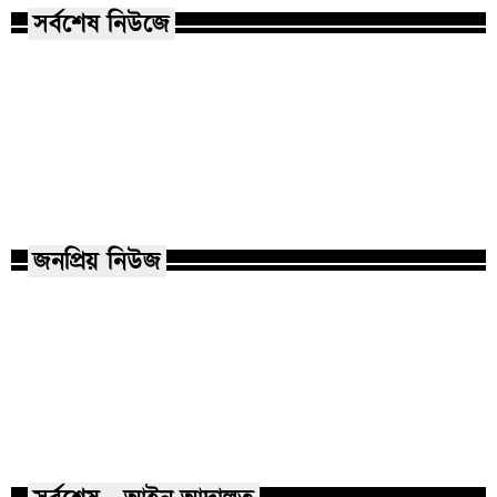
সর্বশেষ নিউজে
জুলাইযোদ্ধারা জীবন বাজি রেখে
দেশকে নতুন করে স্বাধীন করেছে :
কক্সবাজারের মহেশখ
গণপূর্তমন্ত্রী
প্রধানমন্ত্রী
জনপ্রিয় নিউজ
মাভাবিপ্রবির শিক্ষক দম্পতির একই
কোন পেশার মানুষরা
সঙ্গে পিএইচডি অর্জন
জড়ান?