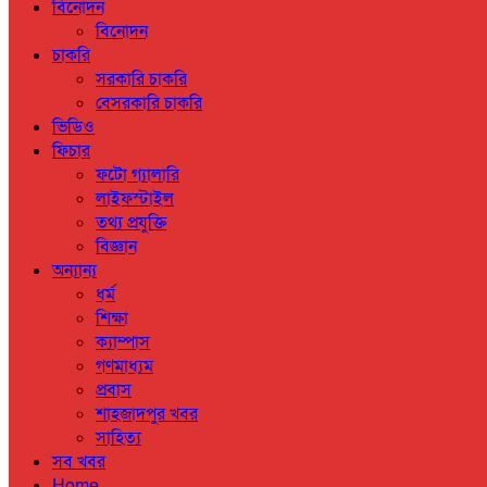
বিনোদন
বিনোদন
চাকরি
সরকারি চাকরি
বেসরকারি চাকরি
ভিডিও
ফিচার
ফটো গ্যালারি
লাইফস্টাইল
তথ্য প্রযুক্তি
বিজ্ঞান
অন্যান্য
ধর্ম
শিক্ষা
ক্যাম্পাস
গণমাধ্যম
প্রবাস
শাহজাদপুর খবর
সাহিত্য
সব খবর
Home