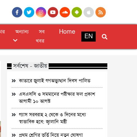
চার
অন্যান্য
সব
Home
EN
খবর
সর্বশেষ - জাতীয়
কাতারে জুলাই গণঅভ্যুত্থান দিবস পালিত
এসএসসি ও সমমানের পরীক্ষার ফল প্রকাশ
আগামী ১০ আগস্ট
গ্যাস সরবরাহ ২ থেকে ৩ দিনের মধ্যে
স্বাভাবিক হবে: জ্বালানি মন্ত্রী
প্রথম শ্রেণির ভর্তি নিয়ে নতুন ঘোষণা