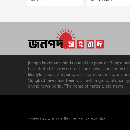
jonopodsongbad.com is one of the popular Bangla news 
has started to provide real time news updates wit
lifestyle, special reports, politics, economics, cult
Songbad news has been built with a group of countrys
online news portal. The home of materialistic news.
সম্পাদকঃ এম এ জাফর লিটন ও প্রকাশক: ইয়াসমিন খাতুন