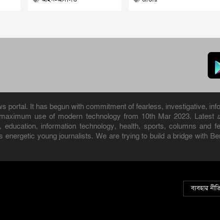
portal. It has begun with commitment of fearless, investigative, info
h maximum use of modern technology from 10th Mar 2023. Latest 
ure, education, information technology, health, sports, columns and
 energetic young journalists. We are trying to build a bridge with B
ব্যবহার নীত