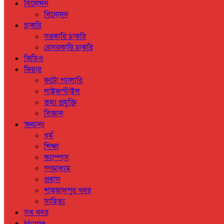
বিনোদন
বিনোদন
চাকরি
সরকারি চাকরি
বেসরকারি চাকরি
ভিডিও
ফিচার
ফটো গ্যালারি
লাইফস্টাইল
তথ্য প্রযুক্তি
বিজ্ঞান
অন্যান্য
ধর্ম
শিক্ষা
ক্যাম্পাস
গণমাধ্যম
প্রবাস
শাহজাদপুর খবর
সাহিত্য
সব খবর
Home