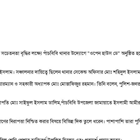
 সচেতনতা বৃদ্ধির লক্ষ্যে পাঁচবিবি থানার উদ্যোগে “ওপেন হাউস ডে” অনুষ্ঠিত
ল ইসলাম। সঞ্চালনার দায়িত্বে ছিলেন থানার সেকেন্ড অফিসার মোঃ শহিদুল ইসলা
ম্যান ও সহকারী অধ্যাপক মোঃ মোস্তাফিজুর রহমান। তিনি বলেন, পুলিশ-জনতা ঐক
 সভাপতি মোঃ সাইফুল ইসলাম ডালিম,পাঁচবিবি উপজেলা জামায়াতে ইসলামী আমী
গণের নিরাপত্তা নিশ্চিত করার বিষয়ে বিভিন্ন দিক তুলে ধরেন। পাশাপাশি তারা