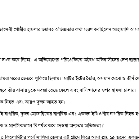
স্বেচ্ছাসেবী গোষ্ঠীর হামলার ভয়াবহ অভিজ্ঞতার কথা স্মরণ করছিলেন আহামাদি 
 দখল করে নিচ্ছে। এ অভিযোগের পরিপ্রেক্ষিতে অবৈধ অভিবাসীদের দেশ ছাড়ার জ
ে আমরা ঘরের ভেতরে লুকিয়ে ছিলাম।’ মাটির ইটের তৈরি, অসমান মেঝে ও জীর্ণ 
শহরে তাঁর বাসায় ঢুকে দরজা ভেঙে ফেলে এবং বাসিন্দাদের ওপর হামলা চালায়।
াগরিক নিহত এবং আরও দুজন আহত হন।
লাউই নাগরিক, দুজন মোজাম্বিকের নাগরিক এবং একজন ইথিওপীয় নাগরিক নিহত হ
 মানসিকভাবে বিপর্যস্ত করে দেওয়া অন্যতম অভিজ্ঞতা।’
০ কিলোমিটার পূর্বে সালিমা জেলার এই গ্রামে ফিরে আসা প্রায় ১৫ জনের একজ