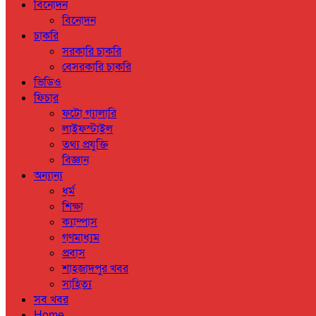
বিনোদন
বিনোদন
চাকরি
সরকারি চাকরি
বেসরকারি চাকরি
ভিডিও
ফিচার
ফটো গ্যালারি
লাইফস্টাইল
তথ্য প্রযুক্তি
বিজ্ঞান
অন্যান্য
ধর্ম
শিক্ষা
ক্যাম্পাস
গণমাধ্যম
প্রবাস
শাহজাদপুর খবর
সাহিত্য
সব খবর
Home