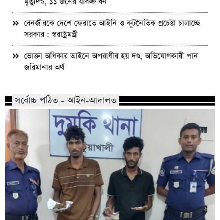
মৃত্যুদণ্ড, ১১ জনের যাবজ্জীবন
বেনজীরকে দেশে ফেরাতে আইনি ও কূটনৈতিক প্রচেষ্টা চালাচ্ছে
সরকার : স্বরাষ্ট্রমন্ত্রী
ভোক্তা অধিকার আইনে অপরাধীর হয় দণ্ড, অভিযোগকারী পান
জরিমানার অর্থ
সর্বোচ্চ পঠিত - আইন-আদালত