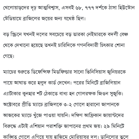
খেলোয়াড়দের দৃঢ় আত্মবিশ্বাস, এসবই ৬৮, ৭৭৭ দর্শকে ঠাসা হিউস্টোন
স্টেডিয়ামে ব্রাজিলের জয়ের জন্য যথেষ্ঠ ছিল।
বড় স্ক্রিনে যখনই দলের সবচেয়ে বড় তারকা নেইমারকে বদলী বেঞ্চ
থেকে দেখানো হয়েছে তখনই চারিদিকে গগনবিদারী চিৎকার শোনা
গেছে।
ম্যাচের শুরুতে ডিফেন্সিফ মিডফিল্ডার সানো ভিনিসিয়াস জুনিয়রকে
পায়ে আঘাত করে হলুদ কার্ড দেখেন। পরের মিনিটে ব্রাজিলিয়ান
এ্যাটাকার কুনহার শট ঠেকাতে বাধ্য হন গোলরক্ষক জিওন সুজুকি।
অক্টোবরে প্রীতি ম্যাচে ব্রাজিলকে ৩-২ গোলে হারানো জাপানকে
আজকের ম্যাচে খুঁজে পাওয়া যায়নি। দক্ষিণ আফ্রিকান জায়ান্টদের
বিরুদ্ধে এটাই এশিয়ান পরাশক্তি জাপানের প্রথম জয়। ২৯ মিনিটে
কাঙ্খিত গোলে এগিয়ে যায় হাজিমে মোরিয়াসুর দল। ডানিলোর ভুলে