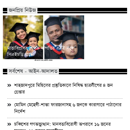
জনপ্রিয় নিউজ
মাভাবিপ্রবির শিক্ষক দম্পতির একই সঙ্গে
কোন পেশার মানুষরা পর
পিএইচডি অর্জন
জড়ান?
সর্বশেষ - আইন-আদালত
শাহজাদপুরে মিছিলের প্রস্তুতিকালে নিষিদ্ধ ছাত্রলীগের ৪ জন
গ্রেপ্তার
মোমিন মেহেদী-শান্তা ফারজানাসহ ৬ জনকে কারাগারে পাঠানোর
নির্দেশ
চব্বিশের গণঅভ্যুত্থান: মানবতাবিরোধী অপরাধে ১৬ জনের