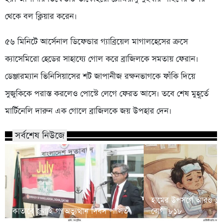
থেকে বল ক্লিয়ার করেন।
৫৬ মিনিটে আর্সেনাল ডিফেন্ডার গ্যাব্রিয়েল মাগালহেসের ক্রসে
ক্যাসেমিরো হেডের সাহায্যে গোল করে ব্রাজিলকে সমতায় ফেরান।
ডেঞ্জারম্যান ভিনিসিয়াসের শট জাপানীজ রক্ষনভাগকে ফাঁকি দিয়ে
সুজুকিকে পরাস্ত করলেও পোস্টে লেগে ফেরত আসে। তবে শেষ মুহূর্তে
মার্টিনেলি দারুন এক গোলে ব্রাজিলকে জয় উপহার দেন।
সর্বশেষ নিউজে
হামের উপসর্গে আরও ৬ শি
কাতারে জুলাই গণঅভ্যুত্থান দিবস পালিত
রোগী ৮১৮