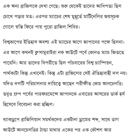
এক অন্য ব্রাজিলকে দেখা গেছে। শুরু থেকেই তাদের আধিপত্য ছিল
চোখে পড়ার মত। এরপর ম্যাচের শেষ মুহূর্তে মার্টিনেলির জয়সূচক
গোলে স্বস্তি ফিরে পায় পুরো ব্রাজিল শিবির।
বিশ্বকাপের ইতিহাস অবশ্য এই ম্যাচের আগে জাপানের পক্ষে ছিলনা।
এর আগে কখনই ব্লু সামুরাইরা নক আউটে পর্বে কোনও ম্যাচ জিততে
পারেনি। আর তাদের বিপরীতে ছিল পাঁচবারের বিশ্ব চ্যাম্পিয়ন,
পার্থক্যটা কিন্তু এখানেই। কিন্তু এটা ব্রাজিলের সেই ঐতিহ্যবাহী দল নয়।
যদিও দলটি পরিচালনার দায়িত্বে আছেন পরীক্ষীত কোচ আনচেলত্তি।
তবুও গ্রুপ পর্বের পারফরমেন্সে জাপানকে এবারের আসরের ডার্ক হর্স
হিসেবে বিবেচনা করা হচ্ছিল।
ব্যাকড্রপে ব্রাজিলিয়ান সমর্থকদের একটানা ড্রামের শব্দ, সাথে ডাগ
আউটে আনচেলত্তির ঠান্ডা মাথার একের পর এক কৌশল আর