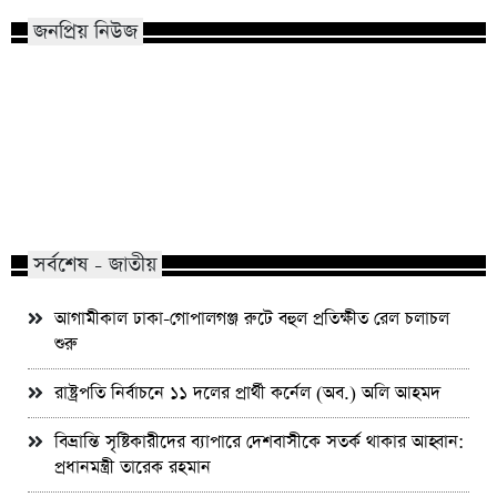
জনপ্রিয় নিউজ
মাভাবিপ্রবির শিক্ষক দম্পতির একই সঙ্গে
কোন পেশার মানুষরা পর
পিএইচডি অর্জন
জড়ান?
সর্বশেষ - জাতীয়
আগামীকাল ঢাকা-গোপালগঞ্জ রুটে বহুল প্রতিক্ষীত রেল চলাচল
শুরু
রাষ্ট্রপতি নির্বাচনে ১১ দলের প্রার্থী কর্নেল (অব.) অলি আহমদ
বিভ্রান্তি সৃষ্টিকারীদের ব্যাপারে দেশবাসীকে সতর্ক থাকার আহ্বান:
প্রধানমন্ত্রী তারেক রহমান