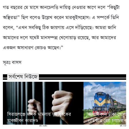
গত বছরের মে মাসে আনচেলত্তি দায়িত্ব নেওয়ার আগে দলে “কিছুটা
অস্থিরতা” ছিল বলেও উল্লেখ করেন মারকুইসহোস। এ সম্পর্কে তিনি
বলেন, “এখন সবকিছু ঠিক জায়গায় এসে দাঁড়িয়েছে। আমরা জানি
আমাদের দলে যথেষ্ট মানসম্পন্ন খেলোয়াড় রয়েছে, আর আমাদের
একজন অসাধারণ কোচও আছেন।”
সূত্রঃ বাসস
সর্বশেষ নিউজে
সিরাজগঞ্জে মাদক মামলায় দুই যুবকের
আগামীকাল ঢাকা-গোপালগ
যাবজ্জীবন কারাদণ্ড
প্রতিক্ষীত রেল চলাচল শু