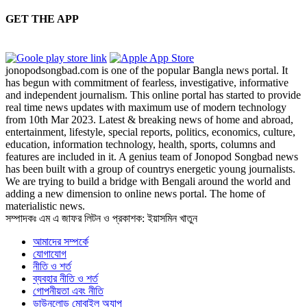
GET THE APP
jonopodsongbad.com is one of the popular Bangla news portal. It
has begun with commitment of fearless, investigative, informative
and independent journalism. This online portal has started to provide
real time news updates with maximum use of modern technology
from 10th Mar 2023. Latest & breaking news of home and abroad,
entertainment, lifestyle, special reports, politics, economics, culture,
education, information technology, health, sports, columns and
features are included in it. A genius team of Jonopod Songbad news
has been built with a group of countrys energetic young journalists.
We are trying to build a bridge with Bengali around the world and
adding a new dimension to online news portal. The home of
materialistic news.
সম্পাদকঃ এম এ জাফর লিটন ও প্রকাশক: ইয়াসমিন খাতুন
আমাদের সম্পর্কে
যোগাযোগ
নীতি ও শর্ত
ব্যবহার নীতি ও শর্ত
গোপনীয়তা এবং নীতি
ডাউনলোড মোবাইল অ্যাপ