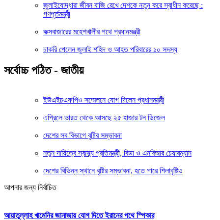
জুলাইযোদ্ধারা জীবন বাজি রেখে দেশকে নতুন করে স্বাধীন করেছে :
গণপূর্তমন্ত্রী
কক্সবাজারের মহেশখালীর পথে প্রধানমন্ত্রী
চাকরি পেলেন জুলাই শহিদ ও আহত পরিবারের ১০ সদস্য
সর্বোচ্চ পঠিত - জাতীয়
ইউএইচএফপিও সম্মেলনে যোগ দিলেন প্রধানমন্ত্রী
এপ্রিলে ভারত থেকে আসছে ২৫ হাজার টন ডিজেল
দেশের সব বিভাগে বৃষ্টির সম্ভাবনা
নতুন দায়িত্বে স্বাস্থ্য প্রতিমন্ত্রী, বিডা ও এনবিআর চেয়ারম্যান
দেশের বিভিন্ন স্থানে বৃষ্টির সম্ভাবনা, হতে পারে শিলাবৃষ্টিও
আপনার জন্য নির্বাচিত
আয়াতুল্লাহ খামেনির জানাজায় যোগ দিতে ইরানের পথে স্পিকার