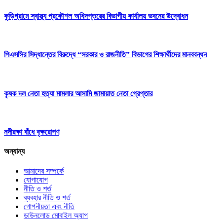
কুড়িগ্রামে স্বাস্থ্য প্রকৌশল অধিদপ্তরের বিভাগীয় কার্যালয় ভবনের উদ্বোধন
পিএসসির সিদ্ধান্তের বিরুদ্ধে “সরকার ও রাজনীতি” বিভাগের শিক্ষার্থীদের মানববন্ধন
কৃষক দল নেতা হত্যা মামলার আসামি জামায়াত নেতা গ্রেপ্তার
নদীরক্ষা বাঁধে বৃক্ষরোপণ
অন্যান্য
আমাদের সম্পর্কে
যোগাযোগ
নীতি ও শর্ত
ব্যবহার নীতি ও শর্ত
গোপনীয়তা এবং নীতি
ডাউনলোড মোবাইল অ্যাপ