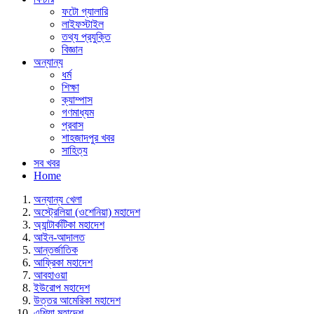
ফটো গ্যালারি
লাইফস্টাইল
তথ্য প্রযুক্তি
বিজ্ঞান
অন্যান্য
ধর্ম
শিক্ষা
ক্যাম্পাস
গণমাধ্যম
প্রবাস
শাহজাদপুর খবর
সাহিত্য
সব খবর
Home
অন্যান্য খেলা
অস্ট্রেলিয়া (ওশেনিয়া) মহাদেশ
অ্যান্টার্কটিকা মহাদেশ
আইন-আদালত
আন্তর্জাতিক
আফ্রিকা মহাদেশ
আবহাওয়া
ইউরোপ মহাদেশ
উত্তর আমেরিকা মহাদেশ
এশিয়া মহাদেশ