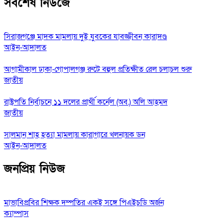
সর্বশেষ নিউজে
সিরাজগঞ্জে মাদক মামলায় দুই যুবকের যাবজ্জীবন কারাদণ্ড
আইন-আদালত
আগামীকাল ঢাকা-গোপালগঞ্জ রুটে বহুল প্রতিক্ষীত রেল চলাচল শুরু
জাতীয়
রাষ্ট্রপতি নির্বাচনে ১১ দলের প্রার্থী কর্নেল (অব.) অলি আহমদ
জাতীয়
সালমান শাহ হত্যা মামলায় কারাগারে খলনায়ক ডন
আইন-আদালত
জনপ্রিয় নিউজ
মাভাবিপ্রবির শিক্ষক দম্পতির একই সঙ্গে পিএইচডি অর্জন
ক্যাম্পাস