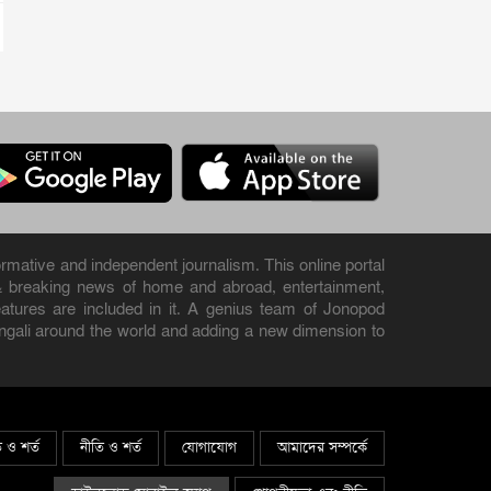
rmative and independent journalism. This online portal
& breaking news of home and abroad, entertainment,
 features are included in it. A genius team of Jonopod
engali around the world and adding a new dimension to
ি ও শর্ত
নীতি ও শর্ত
যোগাযোগ
আমাদের সম্পর্কে