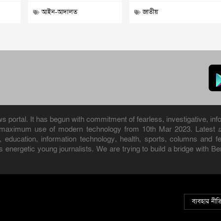
আইন-আদালত
জাতীয়
portal. It has begun with commitment of fearless, investigative, info
h maximum use of modern technology from 10th Mar 2023. Latest 
ure, education, information technology, health, sports, columns and
 energetic young journalists. We are trying to build a bridge with B
ব্যবহার নীত