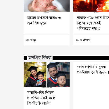
হামের উপসর্গে আরও ৩
নারায়ণগঞ্জে গ্যাস লি
জন শিশু মৃত্যু
বিস্ফোরণে একই
পরিবারের দগ্ধ ৩
স্বাস্থ্য
সারাদেশ
জনপ্রিয় নিউজ
কোন পেশার মানুষরা
পরকীয়ায় বেশি জড়ান
মাভাবিপ্রবির শিক্ষক
দম্পতির একই সঙ্গে
পিএইচডি অর্জন