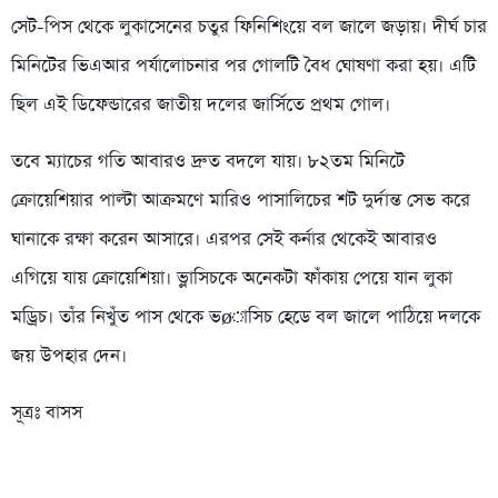
সেট-পিস থেকে লুকাসেনের চতুর ফিনিশিংয়ে বল জালে জড়ায়। দীর্ঘ চার
মিনিটের ভিএআর পর্যালোচনার পর গোলটি বৈধ ঘোষণা করা হয়। এটি
ছিল এই ডিফেন্ডারের জাতীয় দলের জার্সিতে প্রথম গোল।
তবে ম্যাচের গতি আবারও দ্রুত বদলে যায়। ৮২তম মিনিটে
ক্রোয়েশিয়ার পাল্টা আক্রমণে মারিও পাসালিচের শট দুর্দান্ত সেভ করে
ঘানাকে রক্ষা করেন আসারে। এরপর সেই কর্নার থেকেই আবারও
এগিয়ে যায় ক্রোয়েশিয়া। ভ্লাসিচকে অনেকটা ফাঁকায় পেয়ে যান লুকা
মড্রিচ। তাঁর নিখুঁত পাস থেকে ভøাসিচ হেডে বল জালে পাঠিয়ে দলকে
জয় উপহার দেন।
সূত্রঃ বাসস