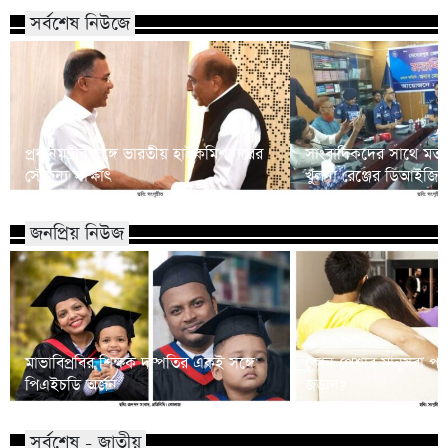
সর্বশেষ নিউজে
প্রধানমন্ত্রীর সঙ্গে ভারতীয় হাইকমিশনারের
সাংবাদিকদের সাথে মত
সৌজন্য সাক্ষাৎ
খুলনা রেঞ্জের ডিআইজি
জনপ্রিয় নিউজ
মাভাবিপ্রবির শিক্ষক দম্পতির একই সঙ্গে
কোন পেশার মানুষরা পর
পিএইচডি অর্জন
জড়ান?
সর্বশেষ - জাতীয়