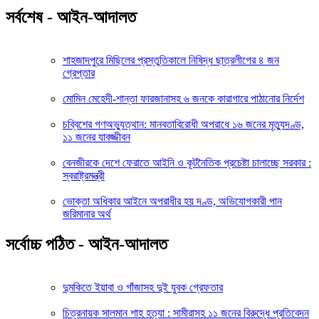
সর্বশেষ - আইন-আদালত
শাহজাদপুরে মিছিলের প্রস্তুতিকালে নিষিদ্ধ ছাত্রলীগের ৪ জন
গ্রেপ্তার
মোমিন মেহেদী-শান্তা ফারজানাসহ ৬ জনকে কারাগারে পাঠানোর নির্দেশ
চব্বিশের গণঅভ্যুত্থান: মানবতাবিরোধী অপরাধে ১৬ জনের মৃত্যুদণ্ড,
১১ জনের যাবজ্জীবন
বেনজীরকে দেশে ফেরাতে আইনি ও কূটনৈতিক প্রচেষ্টা চালাচ্ছে সরকার :
স্বরাষ্ট্রমন্ত্রী
ভোক্তা অধিকার আইনে অপরাধীর হয় দণ্ড, অভিযোগকারী পান
জরিমানার অর্থ
সর্বোচ্চ পঠিত - আইন-আদালত
দুমকিতে ইয়াবা ও গাঁজাসহ দুই যুবক গ্রেফতার
চিত্রনায়ক সালমান শাহ হত্যা : সামীরাসহ ১১ জনের বিরুদ্ধে প্রতিবেদন