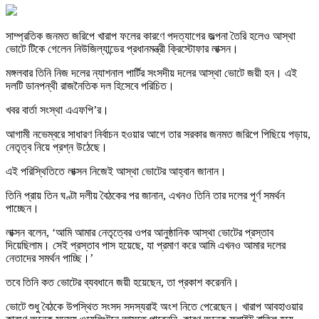
সাম্প্রতিক জনমত জরিপে খারাপ ফলের কারণে পদত্যাগের জল্পনা তৈরি হলেও আস্থা
ভোটে টিকে গেলেন নিউজিল্যান্ডের প্রধানমন্ত্রী ক্রিস্টোফার লাক্সন।
মঙ্গলবার তিনি নিজ দলের ন্যাশনাল পার্টির সংসদীয় দলের আস্থা ভোটে জয়ী হন। এই
দলটি ডানপন্থী রাজনৈতিক দল হিসেবে পরিচিত।
খবর বার্তা সংস্থা এএফপি’র।
আগামী নভেম্বরে সাধারণ নির্বাচন হওয়ার আগে তার সরকার জনমত জরিপে পিছিয়ে পড়ায়,
নেতৃত্ব নিয়ে প্রশ্ন উঠেছে।
এই পরিস্থিতিতে লাক্সন নিজেই আস্থা ভোটের আহ্বান জানান।
তিনি প্রায় তিন ঘণ্টা দলীয় বৈঠকের পর জানান, এখনও তিনি তার দলের পূর্ণ সমর্থন
পাচ্ছেন।
লাক্সন বলেন, ‘আমি আমার নেতৃত্বের ওপর আনুষ্ঠানিক আস্থা ভোটের প্রস্তাব
দিয়েছিলাম। সেই প্রস্তাব পাস হয়েছে, যা প্রমাণ করে আমি এখনও আমার দলের
নেতাদের সমর্থন পাচ্ছি।’
তবে তিনি কত ভোটের ব্যবধানে জয়ী হয়েছেন, তা প্রকাশ করেননি।
ভোটে শুধু বৈঠকে উপস্থিত সংসদ সদস্যরাই অংশ নিতে পেরেছেন। খারাপ আবহাওয়ার