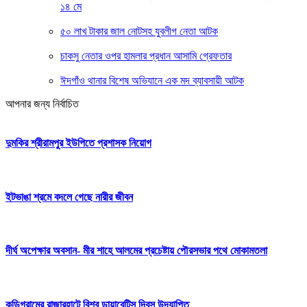
১৪ মে
৫০ লাখ টাকার জাল নোটসহ যুবলীগ নেতা আটক
চাকসু নেতার ওপর হামলার প্রধান আসামি গ্রেফতার
ঈদগাঁও থানার বিশেষ অভিযানে এক মদ ব্যাবসায়ী আটক
আপনার জন্য নির্বাচিত
দুমকির শ্রীরামপুর ইউপিতে প্রশাসক নিয়োগ
ইটভাঙা শ্রমে বদলে গেছে নারীর জীবন
দীর্ঘ অপেক্ষার অবসান- মীর শাহে আলমের প্রচেষ্টায় পৌরসভার পথে মোকামতলা
কুড়িগ্রামের রাজারহাটে বিশ্ব ডায়াবেটিস দিবস উদযাপিত