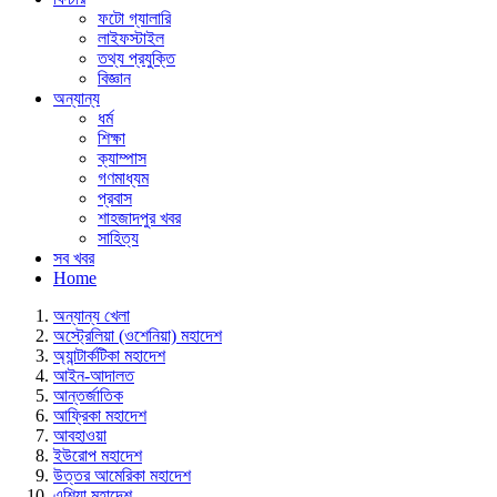
ফটো গ্যালারি
লাইফস্টাইল
তথ্য প্রযুক্তি
বিজ্ঞান
অন্যান্য
ধর্ম
শিক্ষা
ক্যাম্পাস
গণমাধ্যম
প্রবাস
শাহজাদপুর খবর
সাহিত্য
সব খবর
Home
অন্যান্য খেলা
অস্ট্রেলিয়া (ওশেনিয়া) মহাদেশ
অ্যান্টার্কটিকা মহাদেশ
আইন-আদালত
আন্তর্জাতিক
আফ্রিকা মহাদেশ
আবহাওয়া
ইউরোপ মহাদেশ
উত্তর আমেরিকা মহাদেশ
এশিয়া মহাদেশ