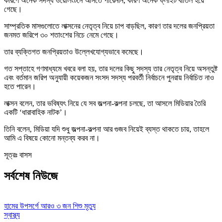
কারণে অনেক সদস্য ওয়েলিংটনে আসতে পারেননি, কারণ অনেক ফ্লাইট বাতিল হয়ে
গেছে।
সাম্প্রতিক মাসগুলোতে লাক্সনের নেতৃত্ব নিয়ে চাপ বাড়ছিল, কারণ তার দলের জনপ্রিয়তা
জনমত জরিপে ৩০ শতাংশের নিচে নেমে গেছে।
তার ব্যক্তিগত জনপ্রিয়তাও উল্লেখযোগ্যভাবে কমেছে।
গত সপ্তাহে গণমাধ্যমে খবরে বলা হয়, তার দলের কিছু সদস্য তার নেতৃত্ব নিয়ে অসন্তুষ্ট
এবং বর্তমান জরিপ অনুযায়ী কয়েকজন সংসদ সদস্য পরবর্তী নির্বাচনে পুনরায় নির্বাচিত নাও
হতে পারেন।
লাক্সন বলেন, তার ভবিষ্যৎ নিয়ে যে সব জল্পনা-কল্পনা চলছে, তা আসলে মিডিয়ার তৈরি
একটি ‘ধারাবাহিক নাটক’।
তিনি বলেন, মিডিয়া যদি শুধু জল্পনা-কল্পনা আর গুজব নিয়েই ব্যস্ত থাকতে চায়, তাহলে
আমি এ বিষয়ে কোনো মন্তব্য করব না।
সূত্রঃ বাসস
সর্বশেষ নিউজে
হামের উপসর্গে আরও ৩ জন শিশু মৃত্যু
স্বাস্থ্য