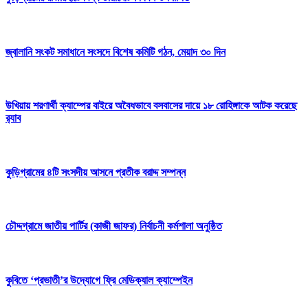
জ্বালানি সংকট সমাধানে সংসদে বিশেষ কমিটি গঠন, মেয়াদ ৩০ দিন
উখিয়ায় শরণার্থী ক্যাম্পের বাইরে অবৈধভাবে বসবাসের দায়ে ১৮ রোহিঙ্গাকে আটক করেছে
র‌্যাব
কুড়িগ্রামের ৪টি সংসদীয় আসনে প্রতীক বরাদ্দ সম্পন্ন
চৌদ্দগ্রামে জাতীয় পার্টির (কাজী জাফর) নির্বাচনী কর্মশালা অনুষ্ঠিত
কুবিতে ‘প্রভাতী’র উদ্যোগে ফ্রি মেডিক্যাল ক্যাম্পেইন