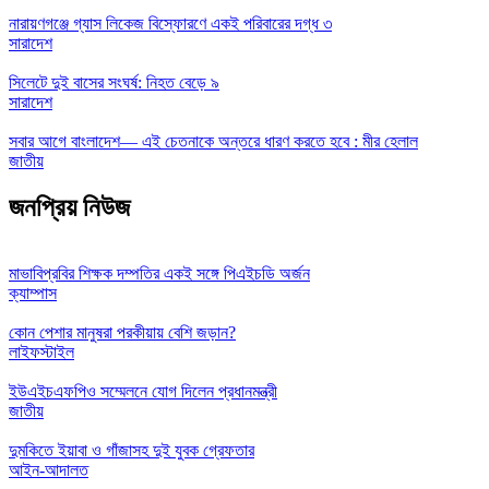
নারায়ণগঞ্জে গ্যাস লিকেজ বিস্ফোরণে একই পরিবারের দগ্ধ ৩
সারাদেশ
সিলেটে দুই বাসের সংঘর্ষ: নিহত বেড়ে ৯
সারাদেশ
সবার আগে বাংলাদেশ— এই চেতনাকে অন্তরে ধারণ করতে হবে : মীর হেলাল
জাতীয়
জনপ্রিয় নিউজ
মাভাবিপ্রবির শিক্ষক দম্পতির একই সঙ্গে পিএইচডি অর্জন
ক্যাম্পাস
কোন পেশার মানুষরা পরকীয়ায় বেশি জড়ান?
লাইফস্টাইল
ইউএইচএফপিও সম্মেলনে যোগ দিলেন প্রধানমন্ত্রী
জাতীয়
দুমকিতে ইয়াবা ও গাঁজাসহ দুই যুবক গ্রেফতার
আইন-আদালত