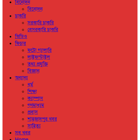
বিনোদন
বিনোদন
চাকরি
সরকারি চাকরি
বেসরকারি চাকরি
ভিডিও
ফিচার
ফটো গ্যালারি
লাইফস্টাইল
তথ্য প্রযুক্তি
বিজ্ঞান
অন্যান্য
ধর্ম
শিক্ষা
ক্যাম্পাস
গণমাধ্যম
প্রবাস
শাহজাদপুর খবর
সাহিত্য
সব খবর
Home