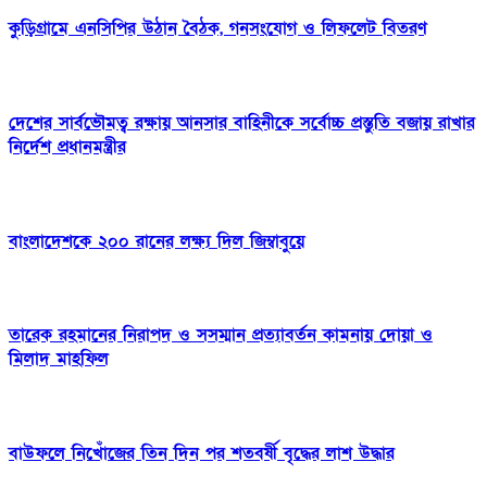
কুড়িগ্রামে এনসিপির উঠান বৈঠক, গনসংযোগ ও লিফলেট বিতরণ
দেশের সার্বভৌমত্ব রক্ষায় আনসার বাহিনীকে সর্বোচ্চ প্রস্তুতি বজায় রাখার
নির্দেশ প্রধানমন্ত্রীর
বাংলাদেশকে ২০০ রানের লক্ষ্য দিল জিম্বাবুয়ে
তারেক রহমানের নিরাপদ ও সসম্মান প্রত্যাবর্তন কামনায় দোয়া ও
মিলাদ মাহফিল
বাউফলে নিখোঁজের তিন দিন পর শতবর্ষী বৃদ্ধের লাশ উদ্ধার