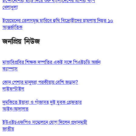
ইন্দোনেশিয়া ম্যাচ দিয়ে শুরু বাংলাদেশের এশিয়া কাপ
খেলাধুলা
ইয়েমেনের তেলসমৃদ্ধ মারিবে হুথি বিদ্রোহীদের হামলায় নিহত ১০
আন্তর্জাতিক
জনপ্রিয় নিউজ
মাভাবিপ্রবির শিক্ষক দম্পতির একই সঙ্গে পিএইচডি অর্জন
ক্যাম্পাস
কোন পেশার মানুষরা পরকীয়ায় বেশি জড়ান?
লাইফস্টাইল
দুমকিতে ইয়াবা ও গাঁজাসহ দুই যুবক গ্রেফতার
আইন-আদালত
ইউএইচএফপিও সম্মেলনে যোগ দিলেন প্রধানমন্ত্রী
জাতীয়