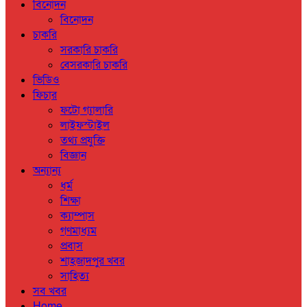
বিনোদন
বিনোদন
চাকরি
সরকারি চাকরি
বেসরকারি চাকরি
ভিডিও
ফিচার
ফটো গ্যালারি
লাইফস্টাইল
তথ্য প্রযুক্তি
বিজ্ঞান
অন্যান্য
ধর্ম
শিক্ষা
ক্যাম্পাস
গণমাধ্যম
প্রবাস
শাহজাদপুর খবর
সাহিত্য
সব খবর
Home