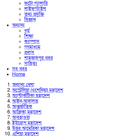
ফটো গ্যালারি
লাইফস্টাইল
তথ্য প্রযুক্তি
বিজ্ঞান
অন্যান্য
ধর্ম
শিক্ষা
ক্যাম্পাস
গণমাধ্যম
প্রবাস
শাহজাদপুর খবর
সাহিত্য
সব খবর
Home
অন্যান্য খেলা
অস্ট্রেলিয়া (ওশেনিয়া) মহাদেশ
অ্যান্টার্কটিকা মহাদেশ
আইন-আদালত
আন্তর্জাতিক
আফ্রিকা মহাদেশ
আবহাওয়া
ইউরোপ মহাদেশ
উত্তর আমেরিকা মহাদেশ
এশিয়া মহাদেশ