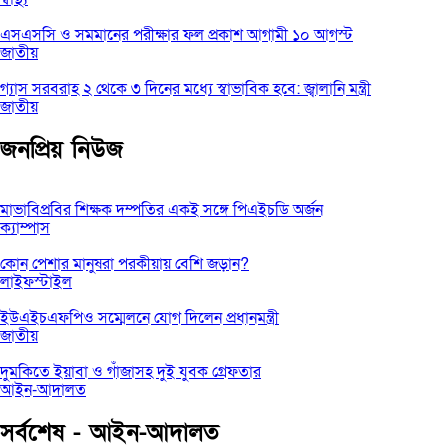
এসএসসি ও সমমানের পরীক্ষার ফল প্রকাশ আগামী ১০ আগস্ট
জাতীয়
গ্যাস সরবরাহ ২ থেকে ৩ দিনের মধ্যে স্বাভাবিক হবে: জ্বালানি মন্ত্রী
জাতীয়
জনপ্রিয় নিউজ
মাভাবিপ্রবির শিক্ষক দম্পতির একই সঙ্গে পিএইচডি অর্জন
ক্যাম্পাস
কোন পেশার মানুষরা পরকীয়ায় বেশি জড়ান?
লাইফস্টাইল
ইউএইচএফপিও সম্মেলনে যোগ দিলেন প্রধানমন্ত্রী
জাতীয়
দুমকিতে ইয়াবা ও গাঁজাসহ দুই যুবক গ্রেফতার
আইন-আদালত
সর্বশেষ - আইন-আদালত