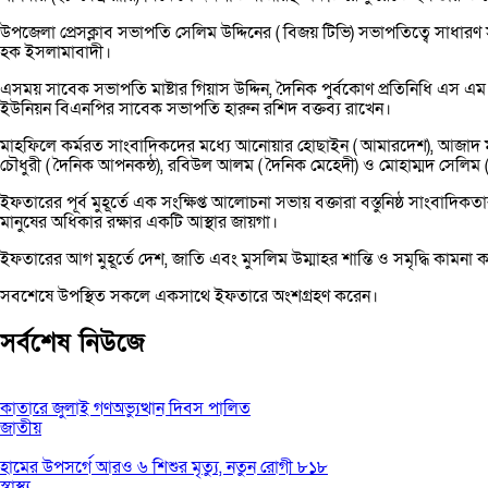
উপজেলা প্রেসক্লাব সভাপতি সেলিম উদ্দিনের ( বিজয় টিভি) সভাপতিত্বে সাধা
হক ইসলামাবাদী।
এসময় সাবেক সভাপতি মাষ্টার গিয়াস উদ্দিন, দৈনিক পুর্বকোণ প্রতিনিধি এস এ
ইউনিয়ন বিএনপির সাবেক সভাপতি হারুন রশিদ বক্তব্য রাখেন।
মাহফিলে কর্মরত সাংবাদিকদের মধ্যে আনোয়ার হোছাইন ( আমারদেশ), আজাদ মনস
চৌধুরী ( দৈনিক আপনকন্ঠ), রবিউল আলম ( দৈনিক মেহেদী) ও মোহাম্মদ সেলিম ( অগ্
ইফতারের পূর্ব মুহূর্তে এক সংক্ষিপ্ত আলোচনা সভায় বক্তারা বস্তুনিষ্ঠ সাংবা
মানুষের অধিকার রক্ষার একটি আস্থার জায়গা।
ইফতারের আগ মুহূর্তে দেশ, জাতি এবং মুসলিম উম্মাহর শান্তি ও সমৃদ্ধি ক
সবশেষে উপস্থিত সকলে একসাথে ইফতারে অংশগ্রহণ করেন।
সর্বশেষ নিউজে
কাতারে জুলাই গণঅভ্যুত্থান দিবস পালিত
জাতীয়
হামের উপসর্গে আরও ৬ শিশুর মৃত্যু, নতুন রোগী ৮১৮
স্বাস্থ্য