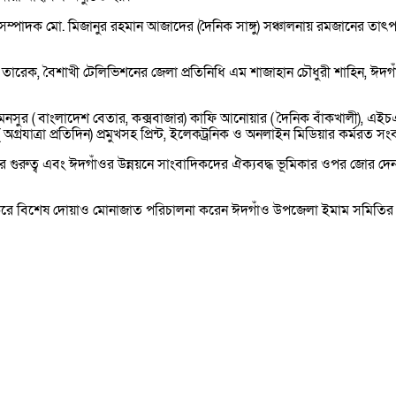
রণ সম্পাদক মো. মিজানুর রহমান আজাদের (দৈনিক সাঙ্গু) সঞ্চালনায় রমজানের
ম তারেক, বৈশাখী টেলিভিশনের জেলা প্রতিনিধি এম শাজাহান চৌধুরী শাহিন, ঈদ
ুর ( বাংলাদেশ বেতার, কক্সবাজার) কাফি আনোয়ার ( দৈনিক বাঁকখালী), এইচএন 
রযাত্রা প্রতিদিন) প্রমুখসহ প্রিন্ট, ইলেকট্রনিক ও অনলাইন মিডিয়ার কর্মরত সং
দিকতার গুরুত্ব এবং ঈদগাঁওর উন্নয়নে সাংবাদিকদের ঐক্যবদ্ধ ভূমিকার ওপর জোর 
ামনা করে বিশেষ দোয়াও মোনাজাত পরিচালনা করেন ঈদগাঁও উপজেলা ইমাম সমিত