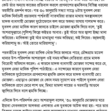
কেউ তাঁর অন্যায় কাজের প্রতিবাদ করলে প্রাণনাশের হুমকিসহ বিভিন্ন ধরনের
ভয়ভীতি প্রদর্শন করে। গত ৩০ জানুয়ারি সন্ধ্যা সাড়ে ৬টায় যুবদল নেতা
মানিক নির্বাচনী প্রচারনায় পার্শ্ববর্তী সাতঘরিয়া রাস্তার মাথায় অবস্থানকালে
মাদক ব্যবসায়ী মোস্তফা মুঠোফোনে কল করে অকথ্য ভাষায় গালমন্দ করে।
যুবদল নেতা মানিক কারণ জানতে চাইলে মোস্তফা হুমকি দিয়ে বলে, ‘তুই
আশরাফুল্লারে (পুলিশ) কিল্লে কইছত আবার। তুই আঁরে আর জ্বালা ইচ্ছা মানা
করিয়ের। মানিককা তুই আঁর মাথামুথা গরম করিছছা, কই দিয়ের। জ(জবাই)
করিয়ালামু জ। আঁই তোরে মারিয়ালামু’।
পরবর্তীতে যুবদল নেতা মানিক খোঁজ দিয়ে জানতে পারে, চৌদ্দগ্রাম মডেল
থানার উপ-পরিদর্শক আশরাফুল ওই সময় দক্ষিন বেতিয়ারা গ্রামে মাদক
বিরোধী অভিযান করেন। এ কারনে মাদক ব্যবসায়ী মোস্তফা সন্দেহ করে যে,
যুবদল নেতা মানিক পুলিশ পাঠাইছে। এ সন্দেহের কারণে যুবদল নেতা
মানিককে মুঠোফোনে প্রাণনাশের হুমকি প্রদান করে মাদক ব্যবসায়ী মোঃ
মোস্তফা। এছাড়াও মোস্তফা যে কোন সময় সুযোগ মত পাইলে যুবদল নেতা
মানিককে প্রাণে মেরে লাশ গুম, মিথ্যা মামলা দায়ের ও ঘরবাড়ি আগুনে
জ্বালিয়ে দিবে বলে হুমকি দিচ্ছে।
এদিকে উপ-পরিদর্শক মোঃ আশরাফুল বলেন, ‘৩০ জানুয়ারি মোস্তফার ঘরে
ইয়াবা সেবনকালে আলকরা এলাকার এক যুবককে আটক করা হয়। পরে তার