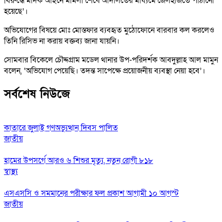
বিরুদ্ধে মাদক আইনে মামলা শেষে আদালতের মাধ্যমে জেলহাজতে পাঠানো
হয়েছে’।
অভিযোগের বিষয়ে মোঃ মোস্তফার ব্যবহৃত মুঠোফোনে বারবার কল করলেও
তিনি রিসিভ না করায় বক্তব্য জানা যায়নি।
সোমবার বিকেলে চৌদ্দগ্রাম মডেল থানার উপ-পরিদর্শক আবদুল্লাহ আল মামুন
বলেন, ‘অভিযোগ পেয়েছি। তদন্ত সাপেক্ষে প্রয়োজনীয় ব্যবস্থা নেয়া হবে’।
সর্বশেষ নিউজে
কাতারে জুলাই গণঅভ্যুত্থান দিবস পালিত
জাতীয়
হামের উপসর্গে আরও ৬ শিশুর মৃত্যু, নতুন রোগী ৮১৮
স্বাস্থ্য
এসএসসি ও সমমানের পরীক্ষার ফল প্রকাশ আগামী ১০ আগস্ট
জাতীয়