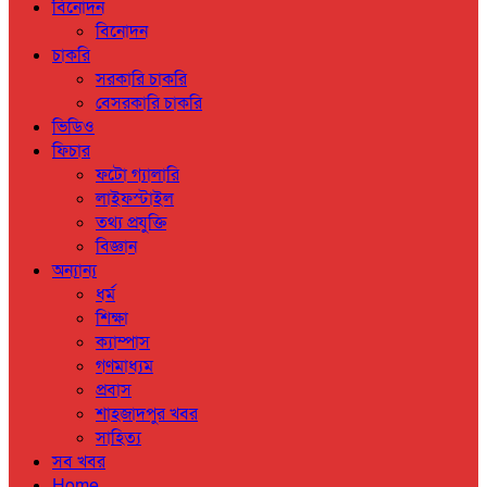
বিনোদন
বিনোদন
চাকরি
সরকারি চাকরি
বেসরকারি চাকরি
ভিডিও
ফিচার
ফটো গ্যালারি
লাইফস্টাইল
তথ্য প্রযুক্তি
বিজ্ঞান
অন্যান্য
ধর্ম
শিক্ষা
ক্যাম্পাস
গণমাধ্যম
প্রবাস
শাহজাদপুর খবর
সাহিত্য
সব খবর
Home