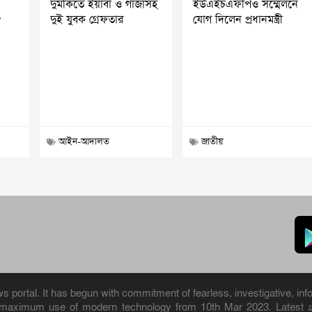
দুমকিতে ইয়াবা ও গাঁজাসহ
ইউএইচএফপিও সম্মেলনে
?
দুই যুবক গ্রেফতার
যোগ দিলেন প্রধানমন্ত্রী
আইন-আদালত
জাতীয়
portal. It has begun with commitment of fearless, investigative, info
h maximum use of modern technology from 10th Mar 2023. Latest 