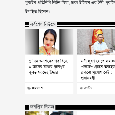
পূবাইল প্রতিনিধি লিটন মিয়া, ঢাকা টাইমস এর টঙ্গী-পূব
উপস্থিত ছিলেন।
সর্বশেষ নিউজে
৫ দিন অনশনের পর বিয়ে,
নদী দূষণ রোধে সমন্বি
৩ মাসের মাথায় গৃহবধূর
পদক্ষেপ গ্রহণে অবহে
ঝুলন্ত মরদেহ উদ্ধার
কোনো সুযোগ নেই :
প্রধানমন্ত্রী
সারাদেশ
জাতীয়
জনপ্রিয় নিউজ