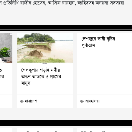
াইল প্রতিনিধি রাজীব হোসেন, আসিফ রায়হান, জাহিদসহ অন্যান্য সদস্যরা
দেশজুরে ভারী বৃষ্টির
পূর্বাভাস
ত
শৈলকুপায় গড়াই নদীর
লার
ভাঙন আতঙ্কে ৫ গ্রামের
মানুষ
সারাদেশ
আবহাওয়া