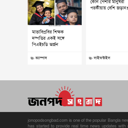
কোন পেশার মানুষরা
পরকীয়ায় বেশি জড়ান
মাভাবিপ্রবির শিক্ষক
দম্পতির একই সঙ্গে
পিএইচডি অর্জন
ক্যাম্পাস
লাইফস্টাইল
jonopodsongbad.com is one of the popular Bangla news 
has started to provide real time news updates wit