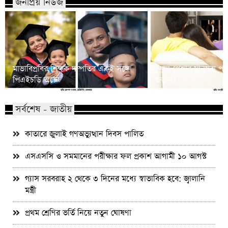
জনপ্রিয় নিউজ
মাভাবিপ্রবির শিক্ষক দম্পতির একই সঙ্গে
কোন পেশার মানুষরা পর
পিএইচডি অর্জন
জড়ান?
সর্বশেষ - জাতীয়
কাতারে জুলাই গণঅভ্যুত্থান দিবস পালিত
এসএসসি ও সমমানের পরীক্ষার ফল প্রকাশ আগামী ১০ আগস্ট
গ্যাস সরবরাহ ২ থেকে ৩ দিনের মধ্যে স্বাভাবিক হবে: জ্বালানি
মন্ত্রী
প্রথম শ্রেণির ভর্তি নিয়ে নতুন ঘোষণা