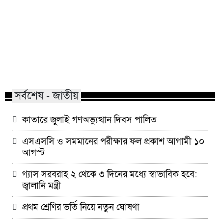
মাভাবিপ্রবির শিক্ষক দম্পতির একই
কোন পেশার মানুষরা
সঙ্গে পিএইচডি অর্জন
জড়ান?
সর্বশেষ - জাতীয়
কাতারে জুলাই গণঅভ্যুত্থান দিবস পালিত
এসএসসি ও সমমানের পরীক্ষার ফল প্রকাশ আগামী ১০
আগস্ট
গ্যাস সরবরাহ ২ থেকে ৩ দিনের মধ্যে স্বাভাবিক হবে:
জ্বালানি মন্ত্রী
প্রথম শ্রেণির ভর্তি নিয়ে নতুন ঘোষণা