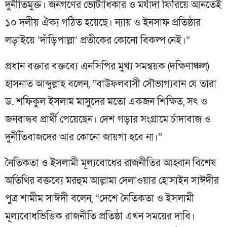
দুর্নীতিমুক্ত। জনগণের ভোটাধিকার ও মর্যাদা ফিরিয়ে আনতেই
১০ দলীয় ঐক্য গঠিত হয়েছে। ন্যায় ও ইনসাফ প্রতিষ্ঠার
লড়াইয়ে ‘দাঁড়িপাল্লা’ প্রতীকের কোনো বিকল্প নেই।”
প্রধান বক্তার বক্তব্যে এনসিপির মুখ্য সমন্বয়ক (দক্ষিণাঞ্চল)
হাসনাত আব্দুল্লাহ বলেন, “বাউফলবাসী সৌভাগ্যবান যে তারা
ড. শফিকুল ইসলাম মাসুদের মতো একজন শিক্ষিত, সৎ ও
জনবান্ধব প্রার্থী পেয়েছেন। দেশ গড়ার সংগ্রামে চাঁদাবাজ ও
দুর্নীতিবাজদের আর কোনো জায়গা হবে না।”
নৈতিকতা ও ইসলামী মূল্যবোধের রাজনীতির আহ্বান বিশেষ
অতিথির বক্তব্যে মরহুম আল্লামা দেলাওয়ার হোসাইন সাঈদীর
পুত্র শামীম সাঈদী বলেন, “দেশে নৈতিকতা ও ইসলামী
মূল্যবোধভিত্তিক রাজনীতি প্রতিষ্ঠা এখন সময়ের দাবি।