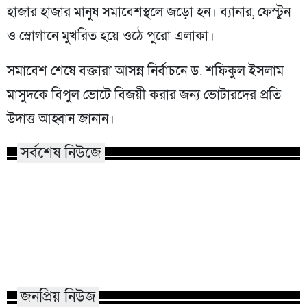
হাজার হাজার মানুষ সমাবেশস্থলে জড়ো হন। ব্যানার, ফেস্টুন
ও স্লোগানে মুখরিত হয়ে ওঠে পুরো এলাকা।
সমাবেশ শেষে বক্তারা আসন্ন নির্বাচনে ড. শফিকুল ইসলাম
মাসুদকে বিপুল ভোটে বিজয়ী করার জন্য ভোটারদের প্রতি
উদাত্ত আহ্বান জানান।
সর্বশেষ নিউজে
কাতারে জুলাই গণঅভ্যুত্থান দিবস
হামের উপসর্গে আরও ৬
পালিত
নতুন রোগী ৮১৮
জনপ্রিয় নিউজ