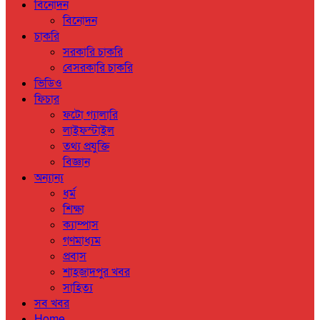
বিনোদন
বিনোদন
চাকরি
সরকারি চাকরি
বেসরকারি চাকরি
ভিডিও
ফিচার
ফটো গ্যালারি
লাইফস্টাইল
তথ্য প্রযুক্তি
বিজ্ঞান
অন্যান্য
ধর্ম
শিক্ষা
ক্যাম্পাস
গণমাধ্যম
প্রবাস
শাহজাদপুর খবর
সাহিত্য
সব খবর
Home