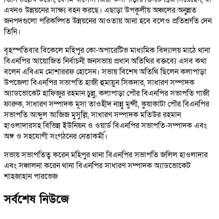
এখনও উন্নয়নের সাক্ষ্য বহন করছে। এছাড়া উপকূলীয় অঞ্চলের অনুন্নত
জনপদগুলো পরিকল্পিত উন্নয়নের আওতায় আনা হবে বলেও প্রতিশ্রুতি দেন
তিনি।
বৃহস্পতিবার বিকেলে মহিপুর কো-অপারেটিভ মাধ্যমিক বিদ্যালয় মাঠে থানা
বিএনপির আয়োজিত নির্বাচনী জনসভায় প্রধান অতিথির বক্তব্যে এসব কথা
বলেন এবিএম মোশাররফ হোসেন। সভায় বিশেষ অতিথি ছিলেন কলাপাড়া
উপজেলা বিএনপির সভাপতি হাজী হুমায়ুন সিকদার, সাধারণ সম্পাদক
অ্যাডভোকেট হাফিজুর রহমান চুন্নু, কলাপাড়া পৌর বিএনপির সভাপতি গাজী
ফারুক, সাধারণ সম্পাদক মূসা তাওহীদ নান্নু মুন্সী, কুয়াকাটা পৌর বিএনপির
সভাপতি আব্দুল আজিজ মুসুল্লি, সাধারণ সম্পাদক মতিউর রহমান
হাওলাদারসহ বিভিন্ন ইউনিয়ন ও ওয়ার্ড বিএনপির সভাপতি-সম্পাদক এবং
অঙ্গ ও সহযোগী সংগঠনের নেতাকর্মী।
সভায় সভাপতিত্ব করেন মহিপুর থানা বিএনপির সভাপতি জলিল হাওলাদার
এবং সঞ্চালনা করেন থানা বিএনপির সাধারণ সম্পাদক অ্যাডভোকেট
শাহজাহান পারভেজ
সর্বশেষ নিউজে