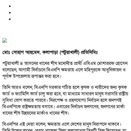
মোঃ সোহাগ আহমেদ, কলাপাড়া (পটুয়াখালী) প্রতিনিধিঃ
পটুয়াখালী ৪ আসনের ধানের শীষ মনোনীত প্রার্থী এবিএম মোশাররফ হোসেন
বলেছেন, আগামী নির্বাচনে বিএনপি ক্ষমতায় এলে মহিপুরকে আধুনিকায়ন ও
পূর্ণাঙ্গ উপজেলায় রূপান্তর করা হবে।
তিনি আরও বলেন, বিএনপি সরকার গঠিত হলে কৃষক ও নারীদের জন্য কৃষক
কার্ড ও ফ্যামিলি কার্ড চালু করা হবে, যা মাধ্যমে সাধারণ মানুষ সরাসরি রাষ্ট্রীয়
সুবিধা ভোগ করতে পারবে। নিরপেক্ষ ও গ্রহণযোগ্য নির্বাচন হলে জনগণই
বিএনপিকে রাষ্ট্রক্ষমতায় বসাবে। এবারের নির্বাচন জনগণের, জনগণের মার্কা
ধানের শীষ উন্নয়নের মার্কাও ধানের শীষ।
বিএনপির এই নেতা বলেন, ক্ষমতায় এলে দেশের মানুষ নিরাপদে থাকবে।
তিনি উল্লেখ করেন, বেগম খালেদা জিয়া কলাপাড়ায় তিনটি ব্রিজ দিয়েছেন, যা