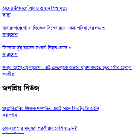
হামের উপসর্গে আরও ৩ জন শিশু মৃত্যু
স্বাস্থ্য
নারায়ণগঞ্জে গ্যাস লিকেজ বিস্ফোরণে একই পরিবারের দগ্ধ ৩
সারাদেশ
সিলেটে দুই বাসের সংঘর্ষ: নিহত বেড়ে ৯
সারাদেশ
সবার আগে বাংলাদেশ— এই চেতনাকে অন্তরে ধারণ করতে হবে : মীর হেলাল
জাতীয়
জনপ্রিয় নিউজ
মাভাবিপ্রবির শিক্ষক দম্পতির একই সঙ্গে পিএইচডি অর্জন
ক্যাম্পাস
কোন পেশার মানুষরা পরকীয়ায় বেশি জড়ান?