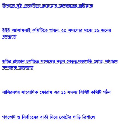
ত্রিশালে দুই বেকারিকে ভ্রাম্যমান আদালতের জরিমানা
ইইই অ্যালামনাই কমিটিতে ভাঙন, ২০ সদস্যের মধ্যে ১৬ জনের
পদত্যাগ
জহির রায়হান চলচ্চিত্র সংসদের নতুন নেতৃত্ব,সভাপতি স্রোত, সাধারণ
সম্পাদক আফজাল
নাসিরনগর সাংবাদিক ফোরাম এর ১১ সদস্য বিশিষ্ট কমিটি গঠন
গণভোট ও নির্বাচনের বার্তা নিয়ে ভোটের গাড়ি ত্রিশালে