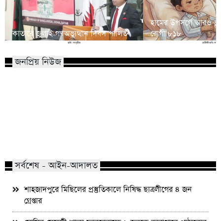
হামের উপসর্গে আরও ৬ শি
কাতারে জুলাই গণঅভ্যুত্থান দিবস পালিত
রোগী ৮১৮
জনপ্রিয় নিউজ
মাভাবিপ্রবির শিক্ষক দম্পতির একই সঙ্গে
কোন পেশার মানুষরা পর
পিএইচডি অর্জন
জড়ান?
সর্বশেষ - আইন-আদালত
শাহজাদপুরে মিছিলের প্রস্তুতিকালে নিষিদ্ধ ছাত্রলীগের ৪ জন
গ্রেপ্তার