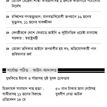
মোমিন মেহেদী-শান্তা ফারজানাসহ ৬ জনকে কারাগারে পাঠানোর
নির্দেশ
চব্বিশের গণঅভ্যুত্থান: মানবতাবিরোধী অপরাধে ১৬ জনের
মৃত্যুদণ্ড, ১১ জনের যাবজ্জীবন
বেনজীরকে দেশে ফেরাতে আইনি ও কূটনৈতিক প্রচেষ্টা চালাচ্ছে
সরকার : স্বরাষ্ট্রমন্ত্রী
ভোক্তা অধিকার আইনে অপরাধীর হয় দণ্ড, অভিযোগকারী পান
জরিমানার অর্থ
সর্বোচ্চ পঠিত - আইন-আদালত
দুমকিতে ইয়াবা ও গাঁজাসহ দুই যুবক গ্রেফতার
চিত্রনায়ক সালমান শাহ হত্যা :
৫০ লাখ টাকার জাল নোটসহ
সামীরাসহ ১১ জনের বিরুদ্ধে
যুবলীগ নেতা আটক
প্রতিবেদন ১৪ মে