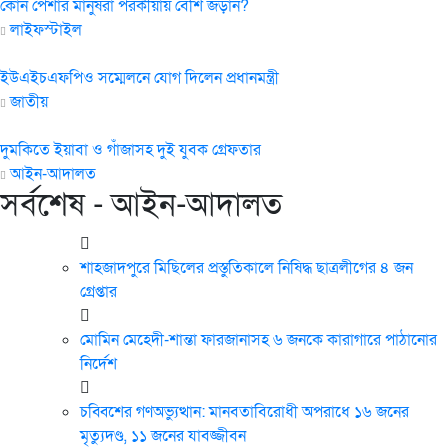
কোন পেশার মানুষরা পরকীয়ায় বেশি জড়ান?
লাইফস্টাইল
ইউএইচএফপিও সম্মেলনে যোগ দিলেন প্রধানমন্ত্রী
জাতীয়
দুমকিতে ইয়াবা ও গাঁজাসহ দুই যুবক গ্রেফতার
আইন-আদালত
সর্বশেষ - আইন-আদালত
শাহজাদপুরে মিছিলের প্রস্তুতিকালে নিষিদ্ধ ছাত্রলীগের ৪ জন
গ্রেপ্তার
মোমিন মেহেদী-শান্তা ফারজানাসহ ৬ জনকে কারাগারে পাঠানোর
নির্দেশ
চব্বিশের গণঅভ্যুত্থান: মানবতাবিরোধী অপরাধে ১৬ জনের
মৃত্যুদণ্ড, ১১ জনের যাবজ্জীবন