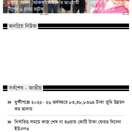
ঢাকায় গোপন বৈঠককালে যশোর আওয়ামী
বেদে নারীদের মধ্যে স্বাস
লীগের ৬ নেতা আটক
উদ্যোগ জরুরি
জনপ্রিয় নিউজ
মাভাবিপ্রবির শিক্ষক দম্পতির একই সঙ্গে
কোন পেশার মানুষরা পর
পিএইচডি অর্জন
জড়ান?
সর্বশেষ - জাতীয়
মুন্সীগঞ্জে ২০২৫- ২৬ অর্থবছরে ৮৩,৪৮,৮৩৬৯ টাকা ভূমি উন্নয়ন
কর আদায়
নির্ধারিত সময়ে কাজ শেষ না হওয়ায় কোটি টাকা ফেরত দিলেন
ইউএনও