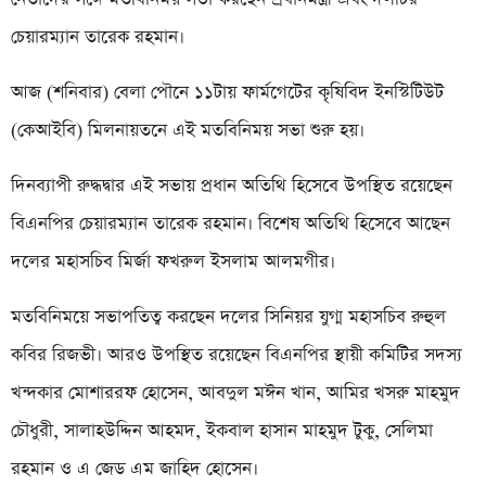
চেয়ারম্যান তারেক রহমান।
আজ (শনিবার) বেলা পৌনে ১১টায় ফার্মগেটের কৃষিবিদ ইনস্টিটিউট
(কেআইবি) মিলনায়তনে এই মতবিনিময় সভা শুরু হয়।
দিনব্যাপী রুদ্ধদ্বার এই সভায় প্রধান অতিথি হিসেবে উপস্থিত রয়েছেন
বিএনপির চেয়ারম্যান তারেক রহমান। বিশেষ অতিথি হিসেবে আছেন
দলের মহাসচিব মির্জা ফখরুল ইসলাম আলমগীর।
মতবিনিময়ে সভাপতিত্ব করছেন দলের সিনিয়র যুগ্ম মহাসচিব রুহুল
কবির রিজভী। আরও উপস্থিত রয়েছেন বিএনপির স্থায়ী কমিটির সদস্য
খন্দকার মোশাররফ হোসেন, আবদুল মঈন খান, আমির খসরু মাহমুদ
চৌধুরী, সালাহউদ্দিন আহমদ, ইকবাল হাসান মাহমুদ টুকু, সেলিমা
রহমান ও এ জেড এম জাহিদ হোসেন।