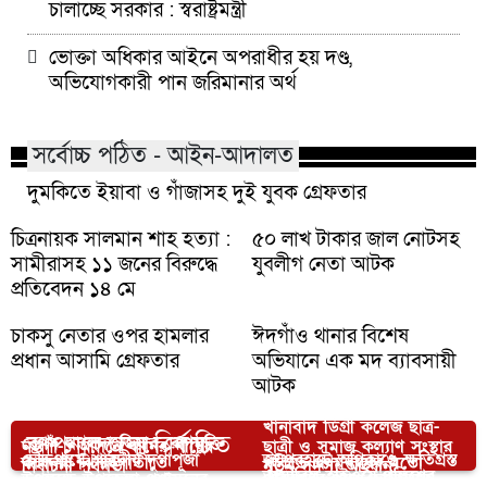
চালাচ্ছে সরকার : স্বরাষ্ট্রমন্ত্রী
ভোক্তা অধিকার আইনে অপরাধীর হয় দণ্ড,
অভিযোগকারী পান জরিমানার অর্থ
সর্বোচ্চ পঠিত - আইন-আদালত
দুমকিতে ইয়াবা ও গাঁজাসহ দুই যুবক গ্রেফতার
চিত্রনায়ক সালমান শাহ হত্যা :
৫০ লাখ টাকার জাল নোটসহ
সামীরাসহ ১১ জনের বিরুদ্ধে
যুবলীগ নেতা আটক
প্রতিবেদন ১৪ মে
চাকসু নেতার ওপর হামলার
ঈদগাঁও থানার বিশেষ
প্রধান আসামি গ্রেফতার
অভিযানে এক মদ ব্যাবসায়ী
আটক
খানাবাদ ডিগ্রী কলেজ ছাত্র-
আপনার জন্য নির্বাচিত
বেগম খালেদা জিয়ার রোগমুক্তি
নওগাঁ-১ আসনে ধানের শীষের
ছাত্রী ও সমাজ কল্যাণ সংস্থার
চৌদ্দগ্রামে শারদীয় দুর্গাপূজা
জয়পুরহাটে অগ্নিকাণ্ডে ক্ষতিগ্রস্ত
কামনায় ঝিনাইগাতীতে
খুবিতে প্রথমবারের মতো
নির্বাচনী পথসভা
নতুন সদস্য আহ্বান
তামাবিল হাইওয়ে পুলিশের
উপলক্ষে উপজেলা প্রশাসনের
পরিবারের পাশে জামায়াতে
কৃষকদলের দোয়া মাহফিল
কুআ’র জব ফেয়ার শুরু