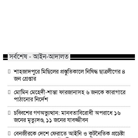
মাভাবিপ্রবির শিক্ষক দম্পতির একই
কোন পেশার মানুষরা
সঙ্গে পিএইচডি অর্জন
জড়ান?
সর্বশেষ - আইন-আদালত
শাহজাদপুরে মিছিলের প্রস্তুতিকালে নিষিদ্ধ ছাত্রলীগের ৪
জন গ্রেপ্তার
মোমিন মেহেদী-শান্তা ফারজানাসহ ৬ জনকে কারাগারে
পাঠানোর নির্দেশ
চব্বিশের গণঅভ্যুত্থান: মানবতাবিরোধী অপরাধে ১৬
জনের মৃত্যুদণ্ড, ১১ জনের যাবজ্জীবন
বেনজীরকে দেশে ফেরাতে আইনি ও কূটনৈতিক প্রচেষ্টা