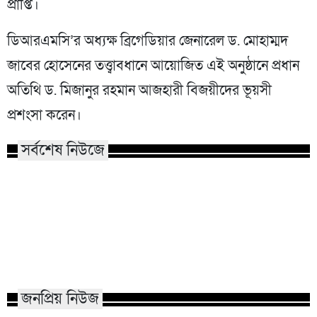
প্রাপ্তি।
ডিআরএমসি’র অধ্যক্ষ ব্রিগেডিয়ার জেনারেল ড. মোহাম্মদ
জাবের হোসেনের তত্ত্বাবধানে আয়োজিত এই অনুষ্ঠানে প্রধান
অতিথি ড. মিজানুর রহমান আজহারী বিজয়ীদের ভূয়সী
প্রশংসা করেন।
সর্বশেষ নিউজে
হামের উপসর্গে আরও ৩ জন শিশু
নারায়ণগঞ্জে গ্যাস 
মৃত্যু
একই পরিবারের দগ্ধ
জনপ্রিয় নিউজ