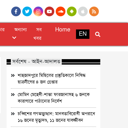
চার
অন্যান্য
সব
Home
EN
খবর
সর্বশেষ - আইন-আদালত
শাহজাদপুরে মিছিলের প্রস্তুতিকালে নিষিদ্ধ
ছাত্রলীগের ৪ জন গ্রেপ্তার
মোমিন মেহেদী-শান্তা ফারজানাসহ ৬ জনকে
কারাগারে পাঠানোর নির্দেশ
চব্বিশের গণঅভ্যুত্থান: মানবতাবিরোধী অপরাধে
১৬ জনের মৃত্যুদণ্ড, ১১ জনের যাবজ্জীবন