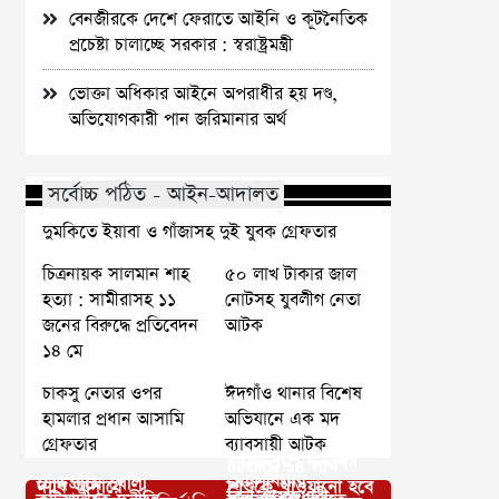
বেনজীরকে দেশে ফেরাতে আইনি ও কূটনৈতিক
প্রচেষ্টা চালাচ্ছে সরকার : স্বরাষ্ট্রমন্ত্রী
ভোক্তা অধিকার আইনে অপরাধীর হয় দণ্ড,
অভিযোগকারী পান জরিমানার অর্থ
সর্বোচ্চ পঠিত - আইন-আদালত
দুমকিতে ইয়াবা ও গাঁজাসহ দুই যুবক গ্রেফতার
চিত্রনায়ক সালমান শাহ
৫০ লাখ টাকার জাল
হত্যা : সামীরাসহ ১১
নোটসহ যুবলীগ নেতা
জনের বিরুদ্ধে প্রতিবেদন
আটক
১৪ মে
চাকসু নেতার ওপর
ঈদগাঁও থানার বিশেষ
হামলার প্রধান আসামি
অভিযানে এক মদ
গ্রেফতার
ব্যাবসায়ী আটক
বাংলাদেশে হাম-জ্বর
চট্টগ্রামে ১৪ লাখ
মোকাবিলায়
চৌদ্দগ্রামে খোলা
দাবি আদায়ে
শিশুকে খাওয়ানো হবে
ক্লিন ইমেজধারী