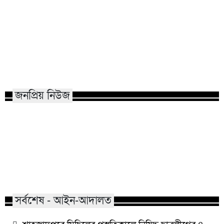
হামের উপসর্গে আরও ৩ জন শিশু
নারায়ণগঞ্জে গ্যাস 
মৃত্যু
একই পরিবারের দগ্ধ
জনপ্রিয় নিউজ
মাভাবিপ্রবির শিক্ষক দম্পতির একই
কোন পেশার মানুষরা
সঙ্গে পিএইচডি অর্জন
জড়ান?
সর্বশেষ - আইন-আদালত