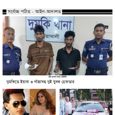
সর্বোচ্চ পঠিত - আইন-আদালত
দুমকিতে ইয়াবা ও গাঁজাসহ দুই যুবক গ্রেফতার