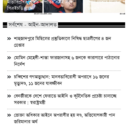
মাভাবিপ্রবির শিক্ষক দম্পতির একই সঙ্গে
কোন পেশার মানুষরা পর
পিএইচডি অর্জন
জড়ান?
সর্বশেষ - আইন-আদালত
শাহজাদপুরে মিছিলের প্রস্তুতিকালে নিষিদ্ধ ছাত্রলীগের ৪ জন
গ্রেপ্তার
মোমিন মেহেদী-শান্তা ফারজানাসহ ৬ জনকে কারাগারে পাঠানোর
নির্দেশ
চব্বিশের গণঅভ্যুত্থান: মানবতাবিরোধী অপরাধে ১৬ জনের
মৃত্যুদণ্ড, ১১ জনের যাবজ্জীবন
বেনজীরকে দেশে ফেরাতে আইনি ও কূটনৈতিক প্রচেষ্টা চালাচ্ছে
সরকার : স্বরাষ্ট্রমন্ত্রী
ভোক্তা অধিকার আইনে অপরাধীর হয় দণ্ড, অভিযোগকারী পান
জরিমানার অর্থ