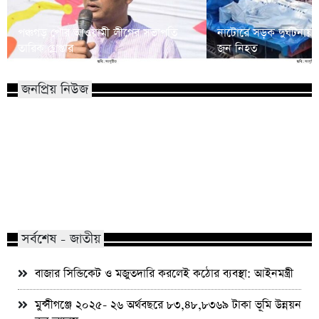
পঞ্চগড় পৌর আওয়ামী লীগের সভাপতি
নাটোরে সড়ক দুর্ঘটনায়
তারিক গ্রেপ্তার
জন নিহত
জনপ্রিয় নিউজ
মাভাবিপ্রবির শিক্ষক দম্পতির একই সঙ্গে
কোন পেশার মানুষরা পর
পিএইচডি অর্জন
জড়ান?
সর্বশেষ - জাতীয়
বাজার সিন্ডিকেট ও মজুতদারি করলেই কঠোর ব্যবস্থা: আইনমন্ত্রী
মুন্সীগঞ্জে ২০২৫- ২৬ অর্থবছরে ৮৩,৪৮,৮৩৬৯ টাকা ভূমি উন্নয়ন