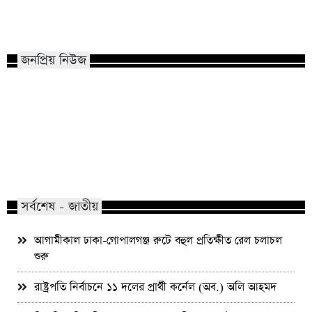
সিরাজগঞ্জে মাদক মামলায় দুই যুবকের
আগামীকাল ঢাকা-গোপালগ
যাবজ্জীবন কারাদণ্ড
প্রতিক্ষীত রেল চলাচল শু
জনপ্রিয় নিউজ
মাভাবিপ্রবির শিক্ষক দম্পতির একই সঙ্গে
কোন পেশার মানুষরা পর
পিএইচডি অর্জন
জড়ান?
সর্বশেষ - জাতীয়
আগামীকাল ঢাকা-গোপালগঞ্জ রুটে বহুল প্রতিক্ষীত রেল চলাচল
শুরু
রাষ্ট্রপতি নির্বাচনে ১১ দলের প্রার্থী কর্নেল (অব.) অলি আহমদ