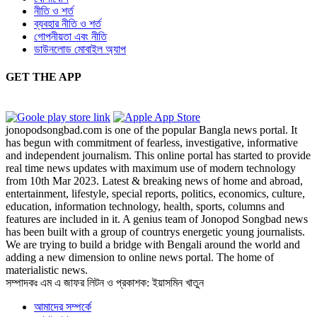
নীতি ও শর্ত
ব্যবহার নীতি ও শর্ত
গোপনীয়তা এবং নীতি
ডাউনলোড মোবাইল অ্যাপ
GET THE APP
jonopodsongbad.com is one of the popular Bangla news portal. It
has begun with commitment of fearless, investigative, informative
and independent journalism. This online portal has started to provide
real time news updates with maximum use of modern technology
from 10th Mar 2023. Latest & breaking news of home and abroad,
entertainment, lifestyle, special reports, politics, economics, culture,
education, information technology, health, sports, columns and
features are included in it. A genius team of Jonopod Songbad news
has been built with a group of countrys energetic young journalists.
We are trying to build a bridge with Bengali around the world and
adding a new dimension to online news portal. The home of
materialistic news.
সম্পাদকঃ এম এ জাফর লিটন ও প্রকাশক: ইয়াসমিন খাতুন
আমাদের সম্পর্কে