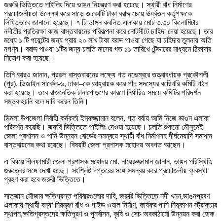
জরুরি ভিত্তিতে পাইলিং দিয়ে ভাঙন নিয়ন্ত্রণ করা হয়েছে। স্থায়ী বাঁধ নির্মাণের
প্রয়োজনীয়তা উল্লেখ করে সাড়ে ৩ কোটি টাকা বরাদ্দ চেয়ে ঊর্ধ্বতন কর্তৃপক্ষকে
লিখিতভাবে জানানো হয়েছে। ৭ টি ভাঙ্গন কবলিত এলাকায় মোট ৩.৩০ কিলোমিটার
নদীতীর প্রতিরক্ষা কাজ বাস্তবায়নের পরিকল্পনা করে নোটসীটে চাহিদা দেয়া হয়েছে। তার
মধ্যে ১ টি পয়েন্টের জন্য প্রায় ২০ লাখ টাকা বরাদ্দ পাওয়া গেছে যা চহিদার তুলনায় অতি
নগণ্য। বরাদ্দ পাওয়া ১টির জন্য চলতি মাসের গত ১১ তারিখে টেন্ডারের মাধ্যমে ঠিকাদার
নিয়োগ করা হয়েছে ।
তিনি আরও জানান, প্রকল্প বাস্তবায়নের লক্ষ্যে গত নভেম্বরে তত্ত্বাবধায়ক প্রকৌশলী
(পুর), ডিজাইন সার্কেল-৬, ঢাকা–কে আহ্বায়ক করে পাঁচ সদস্যের কারিগরি কমিটি গঠন
করা হয়েছে। তবে রাজনৈতিক টানাপোড়ণের কারণে নির্ধারিত সময়ে কমিটির পরিদর্শন
সম্ভব হয়নি বলে দাবি করেন তিনি।
ডিমলা উপজেলা নির্বাহী কর্মকর্তা ইমরুজ্জামান বলেন, গত বর্ষায় আমি নিজে ভাঙন এলাকা
পরিদর্শন করেছি। জরুরি ভিত্তিতে পাইলিং দেওয়া হয়েছে। চলতি শুকনো মৌসুমেই
জেলা প্রশাসন ও পানি উন্নয়ন বোর্ডের সমন্বয়ে স্থায়ী বাঁধ নির্মাণসহ দীর্ঘমেয়াদি সমাধান
বাস্তবায়নের কথা রয়েছে। বিষয়টি জেলা প্রশাসক মহোদয় অবগত আছেন।
এ বিষয়ে নীলফামারী জেলা প্রশাসক মহোদয় মো. নায়েরুজ্জামান জানান, ভাঙন পরিস্থিতি
গুরুত্বের সঙ্গে দেখা হচ্ছে। সংশ্লিষ্ট দপ্তরের সঙ্গে সমন্বয় করে প্রয়োজনীয় ব্যবস্থা
গ্রহণ করা হবে জরুরী ভিত্তিতে।
সাতজান মৌজার ক্ষতিগ্রস্ত পরিবারগুলোর দাবি, জরুরি ভিত্তিতে নদী খনন,ভাঙনপ্রবণ
এলাকায় স্থায়ী বন্যা নিয়ন্ত্রণ বাঁধ ও গাইড ওয়াল নির্মাণ, কার্যকর পানি নিষ্কাশন স্ট্রাকচার
স্থাপন,ক্ষতিগ্রস্তদের ক্ষতিপূরণ ও পুনর্বাসন, কৃষি ও সেচ অবকাঠামো উন্নয়ন করা হোক