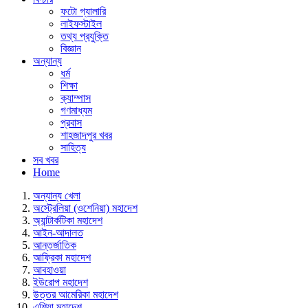
ফটো গ্যালারি
লাইফস্টাইল
তথ্য প্রযুক্তি
বিজ্ঞান
অন্যান্য
ধর্ম
শিক্ষা
ক্যাম্পাস
গণমাধ্যম
প্রবাস
শাহজাদপুর খবর
সাহিত্য
সব খবর
Home
অন্যান্য খেলা
অস্ট্রেলিয়া (ওশেনিয়া) মহাদেশ
অ্যান্টার্কটিকা মহাদেশ
আইন-আদালত
আন্তর্জাতিক
আফ্রিকা মহাদেশ
আবহাওয়া
ইউরোপ মহাদেশ
উত্তর আমেরিকা মহাদেশ
এশিয়া মহাদেশ