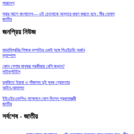
সারাদেশ
সবার আগে বাংলাদেশ— এই চেতনাকে অন্তরে ধারণ করতে হবে : মীর হেলাল
জাতীয়
জনপ্রিয় নিউজ
মাভাবিপ্রবির শিক্ষক দম্পতির একই সঙ্গে পিএইচডি অর্জন
ক্যাম্পাস
কোন পেশার মানুষরা পরকীয়ায় বেশি জড়ান?
লাইফস্টাইল
দুমকিতে ইয়াবা ও গাঁজাসহ দুই যুবক গ্রেফতার
আইন-আদালত
ইউএইচএফপিও সম্মেলনে যোগ দিলেন প্রধানমন্ত্রী
জাতীয়
সর্বশেষ - জাতীয়