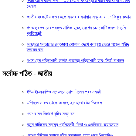
সবার আগে বাংলাদেশ— এই চেতনাকে অন্তরে ধারণ করতে হবে : মীর
হেলাল
জাতীয় সংকটে একত্র হলে সমস্যার সমাধান সম্ভব: ডা. শফিকুর রহমান
গণঅভ্যুত্থানের প্রকৃত মালিক হচ্ছে দেশের ১৮ কোটি জনগণ: ভূমি
প্রতিমন্ত্রী
জাদুঘরে সন্তানের রক্তমাখা পোশাক দেখে কান্নায় ভেঙে পড়েন শহীদ
হৃদয়ের বাবা
গণমাধ্যম শক্তিশালী হলেই গণতন্ত্র শক্তিশালী হবে: মির্জা ফখরুল
সর্বোচ্চ পঠিত - জাতীয়
ইউএইচএফপিও সম্মেলনে যোগ দিলেন প্রধানমন্ত্রী
এপ্রিলে ভারত থেকে আসছে ২৫ হাজার টন ডিজেল
দেশের সব বিভাগে বৃষ্টির সম্ভাবনা
নতুন দায়িত্বে স্বাস্থ্য প্রতিমন্ত্রী, বিডা ও এনবিআর চেয়ারম্যান
দেশের বিভিন্ন স্থানে বৃষ্টির সম্ভাবনা, হতে পারে শিলাবৃষ্টিও