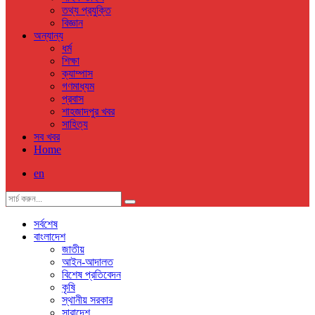
তথ্য প্রযুক্তি
বিজ্ঞান
অন্যান্য
ধর্ম
শিক্ষা
ক্যাম্পাস
গণমাধ্যম
প্রবাস
শাহজাদপুর খবর
সাহিত্য
সব খবর
Home
en
সর্বশেষ
বাংলাদেশ
জাতীয়
আইন-আদালত
বিশেষ প্রতিবেদন
কৃষি
স্থানীয় সরকার
সারাদেশ