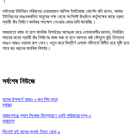
।
নাউতারা ইউনিয়ন পরিষদের চেয়ারম্যান আশিক ইমতিয়াজ মোর্শেদ মনি বলেন, আমার
ইউনিয়নের ভাঙনকবলিত মানুষের পক্ষ থেকে সংশ্লিষ্ট ঊর্ধ্বতন কর্তৃপক্ষের কাছে দ্রুত
স্থায়ী বাঁধ নির্মাণে কার্যকর পদক্ষেপ নেওয়ার জোর দাবি জানাচ্ছি।
সময়মতো কাজ না হলে মানবিক বিপর্যয়ের আশঙ্কা করে এলাকাবাসীর জানান, নির্ধারিত
সময়ের মধ্যে স্থায়ী বাঁধ নির্মাণের কাজ শুরু না হলে আসন্ন বর্ষা মৌসুমে বুড়ি তিস্তার
ভাঙন আরও ভয়াবহ রূপ নেবে। নতুন করে বিস্তীর্ণ এলাকা নদীগর্ভে বিলীন হয়ে সৃষ্টি হতে
পারে বড় ধরনের মানবিক বিপর্যয়।
সর্বশেষ নিউজে
হামের উপসর্গে আরও ৩ জন শিশু মৃত্যু
স্বাস্থ্য
নারায়ণগঞ্জে গ্যাস লিকেজ বিস্ফোরণে একই পরিবারের দগ্ধ ৩
সারাদেশ
সিলেটে দুই বাসের সংঘর্ষ: নিহত বেড়ে ৯