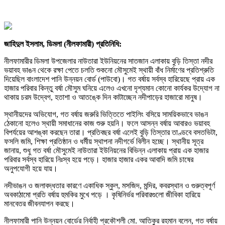
জাহিদুল ইসলাম, ডিমলা (নীলফামারী) প্রতিনিধি:
নীলফামারীর ডিমলা উপজেলার নাউতারা ইউনিয়নের সাতজান এলাকায় বুড়ি তিস্তা নদীর
ভয়াবহ ভাঙন থেকে রক্ষা পেতে চলতি শুকনো মৌসুমেই স্থায়ী বাঁধ নির্মাণের প্রতিশ্রুতি
দিয়েছিল বাংলাদেশ পানি উন্নয়ন বোর্ড (পাউবো)। গত বর্ষায় সর্বস্ব হারিয়েছে প্রায় এক
হাজার পরিবার কিন্তু বর্ষা মৌসুম ঘনিয়ে এলেও এখনো দৃশ্যমান কোনো কার্যকর উদ্যোগ না
থাকায় চরম উদ্বেগ, হতাশা ও আতঙ্কে দিন কাটাচ্ছেন নদীপাড়ের হাজারো মানুষ।
স্থানীয়দের অভিযোগ, গত বর্ষায় জরুরি ভিত্তিতে পাইলিং বসিয়ে সাময়িকভাবে ভাঙন
ঠেকানো হলেও স্থায়ী সমাধানের কাজ শুরু হয়নি। ফলে আসন্ন বর্ষায় আবারও ভয়াবহ
বিপর্যয়ের আশঙ্কা করছেন তারা। প্রতিবছর বর্ষা এলেই বুড়ি তিস্তার তাণ্ডবে বসতভিটা,
ফসলি জমি, শিক্ষা প্রতিষ্ঠান ও ধর্মীয় স্থাপনা নদীগর্ভে বিলীন হচ্ছে। স্থানীয় সূত্র
জানায়, শুধু গত বর্ষা মৌসুমেই নাউতারা ইউনিয়নের বিভিন্ন এলাকায় প্রায় এক হাজার
পরিবার সর্বস্ব হারিয়ে নিঃস্ব হয়ে পড়ে। হাজার হাজার একর আবাদি জমি চাষের
অনুপযোগী হয়ে যায়।
নদীভাঙন ও জলাবদ্ধতার কারণে একাধিক স্কুল, মসজিদ, মন্দির, কবরস্থান ও গুরুত্বপূর্ণ
অবকাঠামো প্রতি বর্ষায় হুমকির মুখে পড়ে । কৃষিনির্ভর পরিবারগুলো জীবিকা হারিয়ে
মানবেতর জীবনযাপন করছে।
নীলফামারী পানি উন্নয়ন বোর্ডের নির্বাহী প্রকৌশলী মো. আতিকুর রহমান বলেন, গত বর্ষায়