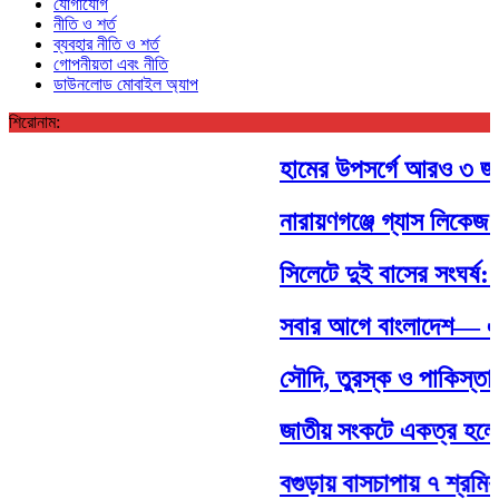
যোগাযোগ
নীতি ও শর্ত
ব্যবহার নীতি ও শর্ত
গোপনীয়তা এবং নীতি
ডাউনলোড মোবাইল অ্যাপ
শিরোনাম:
হামের উপসর্গে আরও ৩ জন শি
নারায়ণগঞ্জে গ্যাস লিকেজ 
সিলেটে দুই বাসের সংঘর্ষ: 
সবার আগে বাংলাদেশ— এই চ
সৌদি, তুরস্ক ও পাকিস্তানের
জাতীয় সংকটে একত্র হলে সম
বগুড়ায় বাসচাপায় ৭ শ্রমি